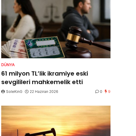
DÜNYA
61 milyon TL’lik ikramiye eski
sevgilileri mahkemelik etti
SoleKinG
22 Haziran 2026
0
9