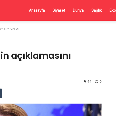
Anasayfa
Siyaset
Dünya
Sağlık
Eko
rumsuz bıraktı
tin açıklamasını
44
0