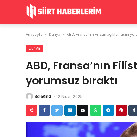
Skip
to
content
Anasayfa
»
Dünya
»
ABD, Fransa’nın Filistin açıklamasını yo
Dünya
ABD, Fransa’nın Filis
yorumsuz bıraktı
SoleKinG
-
12 Nisan 2025