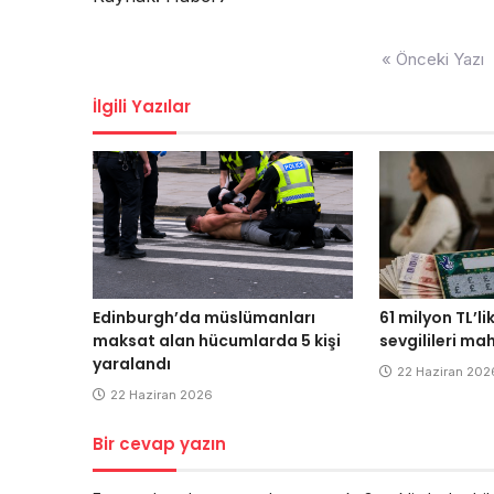
Yazı
« Önceki Yazı
dolaşımı
İlgili Yazılar
Edinburgh’da müslümanları
61 milyon TL’li
maksat alan hücumlarda 5 kişi
sevgilileri ma
yaralandı
22 Haziran 202
22 Haziran 2026
Bir cevap yazın