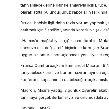
tanıyabileceklerine dair kelamlarıyla ilgili Bruce,
olarak atıfta bulunduğunuz raporların farkında 
Bruce, bahisle ilgili daha fazla yorum yapmak y
getirmek için “İsrail’in yanında kararlı bir şekil
“Hamas’ın mağlubiyeti, çığır açan İbrahim Mutab
sonsuza dek değiştirdi.” biçiminde konuşan Bruce,
uygun bir ömürle sonuçlanacak yeni siyaset reçet
Fransa Cumhurbaşkanı Emmanuel Macron, 9 Nisan’
tanıyabileceklerini ve bunun haziran ayında eş başk
konferans kapsamında olabileceğini açıklamıştı.
Macron, Mısır’a yaptığı 2 günlük ziyaretin akabin
tanımaya gerçek ilerlemeliyiz ve önümüzdeki ayla
Kaynak: Haber7