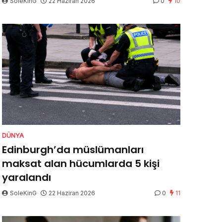
SoleKinG
22 Haziran 2026
0
10
DÜNYA
Edinburgh’da müslümanları
maksat alan hücumlarda 5 kişi
yaralandı
SoleKinG
22 Haziran 2026
0
11