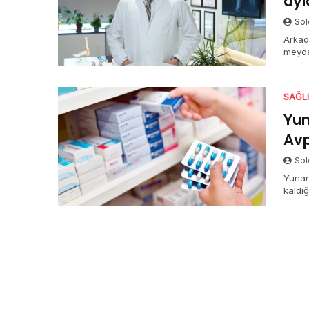
ayl
Sol
Arkad
meyda
Efe Ka
getird
SAĞL
Yun
Avp
Sol
Yunan
kaldığ
sorum