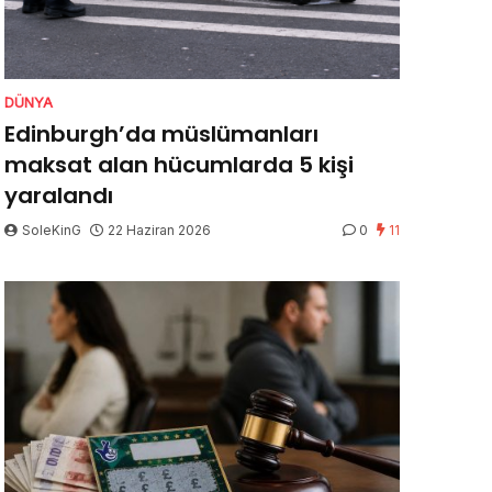
DÜNYA
Edinburgh’da müslümanları
maksat alan hücumlarda 5 kişi
yaralandı
SoleKinG
22 Haziran 2026
0
11