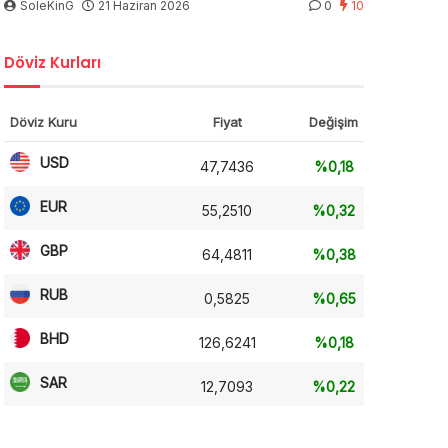
SoleKinG
21 Haziran 2026
0
10
Döviz Kurları
Döviz Kuru
Fiyat
Değişim
USD
47,7436
%0,18
EUR
55,2510
%0,32
GBP
64,4811
%0,38
RUB
0,5825
%0,65
BHD
126,6241
%0,18
SAR
12,7093
%0,22