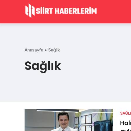
Skip
to
content
Anasayfa
•
Sağlık
Sağlık
SAĞL
Hal