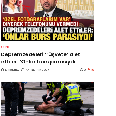
GENEL
Depremzedeleri ‘rüşvete’ alet
ettiler: ‘Onlar burs parasıydı’
SoleKinG
22 Haziran 2026
0
10