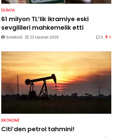
DÜNYA
61 milyon TL’lik ikramiye eski
sevgilileri mahkemelik etti
SoleKinG
22 Haziran 2026
0
9
EKONOMI
Citi’den petrol tahmini!