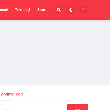
nomi
Teknoloji
Spor
Arama Yap
Arama: