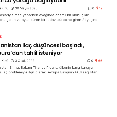
arca yatağa bağlayabilir
eKinG
30 Mayıs 2026
0
12
aşlarıyla maç yaparken ayağında önemli bir kırıklı çıkık
na gelen ve aylar süren bir tedavi sürecine giren 21 yaşındaki
lkan’ın yaşadıkları, halı alanlardaki zımnî tehlikeleri gündeme
i.
IK
anistan ilaç düşüncesi başladı,
ura’dan tahlil isteniyor
eKinG
3 Ocak 2023
0
66
istan Sıhhat Bakanı Thanos Plevris, ülkenin karşı karşıya
ı ilaç problemiyle ilgili olarak, Avrupa Birliğinin (AB) sağlıktan
lu komiserliğine mektup gönderdi.