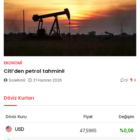
EKONOMI
Citi’den petrol tahmini!
SoleKinG
21 Haziran 2026
0
9
Döviz Kurları
Döviz Kuru
Fiyat
Değişim
USD
47,5965
%0,06