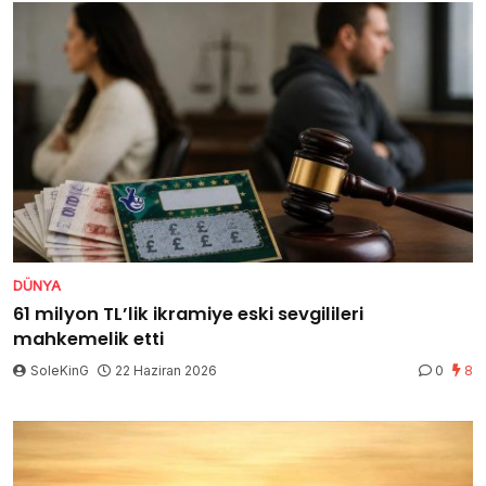
DÜNYA
61 milyon TL’lik ikramiye eski sevgilileri
mahkemelik etti
SoleKinG
22 Haziran 2026
0
8