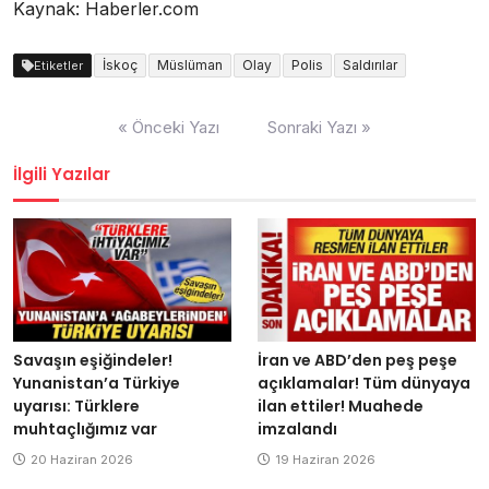
Kaynak: Haberler.com
İskoç
Müslüman
Olay
Polis
Saldırılar
Etiketler
Yazı
« Önceki Yazı
Sonraki Yazı »
dolaşımı
İlgili Yazılar
Savaşın eşiğindeler!
İran ve ABD’den peş peşe
Yunanistan’a Türkiye
açıklamalar! Tüm dünyaya
uyarısı: Türklere
ilan ettiler! Muahede
muhtaçlığımız var
imzalandı
20 Haziran 2026
19 Haziran 2026