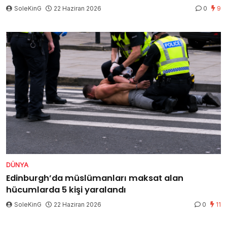
SoleKinG
22 Haziran 2026
0
9
DÜNYA
Edinburgh’da müslümanları maksat alan
hücumlarda 5 kişi yaralandı
SoleKinG
22 Haziran 2026
0
11