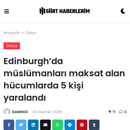
Skip
to
content
Anasayfa
»
Dünya
Dünya
Edinburgh’da
müslümanları maksat alan
hücumlarda 5 kişi
yaralandı
SoleKinG
-
22 Haziran 2026
11
0