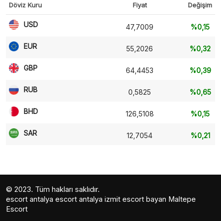
Döviz Kuru
Fiyat
Değişim
USD
47,7009
%0,15
EUR
55,2026
%0,32
GBP
64,4453
%0,39
RUB
0,5825
%0,65
BHD
126,5108
%0,15
SAR
12,7054
%0,21
© 2023. Tüm hakları saklıdır.
escort antalya
escort antalya
izmit escort bayan
Maltepe
Escort