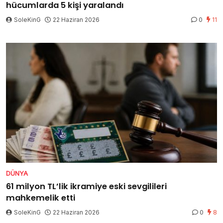
hücumlarda 5 kişi yaralandı
SoleKinG
22 Haziran 2026
0
11
DÜNYA
61 milyon TL’lik ikramiye eski sevgilileri
mahkemelik etti
SoleKinG
22 Haziran 2026
0
8