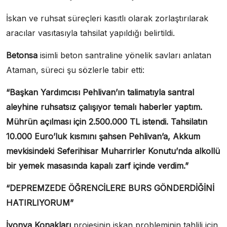
İskan ve ruhsat süreçleri kasıtlı olarak zorlaştırılarak
aracılar vasıtasıyla tahsilat yapıldığı belirtildi.
Betonsa
isimli beton santraline yönelik savları anlatan
Ataman, süreci şu sözlerle tabir etti:
“Başkan Yardımcısı Pehlivan’ın talimatıyla santral
aleyhine ruhsatsız çalışıyor temalı haberler yaptım.
Mührün açılması için 2.500.000 TL istendi. Tahsilatın
10.000 Euro’luk kısmını şahsen Pehlivan’a, Akkum
mevkisindeki Seferihisar Muharrirler Konutu’nda alkollü
bir yemek masasında kapalı zarf içinde verdim.”
“DEPREMZEDE ÖĞRENCİLERE BURS GÖNDERDİĞİNİ
HATIRLIYORUM”
İyonya Konakları
projesinin iskan probleminin tahlili için