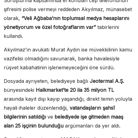
Soruşturma kapsamında el konulan cep telefonunun
şifresini polise vermeyi reddeden Akyılmaz, münasebet
olarak,
“Veli Ağbaba’nın toplumsal medya hesaplarını
yönetiyorum ve özel fotoğraflarım var”
tabirlerini
kullandı.
Akyılmaz’ın avukatı Murat Aydın ise müvekkilinin kamu
vazifelisi olmadığını savunarak, banka havalesiyle
rüşvet kabahatinin işlenemeyeceğini öne sürdü.
Dosyada ayrıyeten, belediyeye bağlı
Jeotermal A.Ş.
bünyesindeki
Halkmarket’te
20 ila 35 milyon TL
arasında kayıt dışı kayıp yaşandığı, direkt temin yoluyla
hayali ihaleler düzenlendiği,
vatandaşların şahsî
bilgilerinin satıldığı
ve
belediyede işe gitmeden maaş
alan 25 işçinin bulunduğu
argümanları da yer aldı.