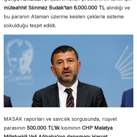
müteahhit Sönmez Budak’tan
6.000.000 TL
alındığı ve
bu paranın Ataman üzerine kesilen çeklerle sisteme
sokulduğu tespit edildi.
MASAK raporları ve savcılık sorgusunda, rüşvet
parasının
500.000 TL’lik
kısmının
CHP Malatya
Milletvekili Veli Ağbaba’nın
danışmanı Hasret