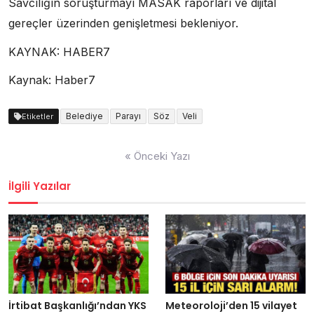
Savcılığın soruşturmayı MASAK raporları ve dijital
gereçler üzerinden genişletmesi bekleniyor.
KAYNAK:
HABER7
Kaynak: Haber7
Belediye
Parayı
Söz
Veli
Etiketler
Yazı
« Önceki Yazı
dolaşımı
İlgili Yazılar
İrtibat Başkanlığı’ndan YKS
Meteoroloji’den 15 vilayet