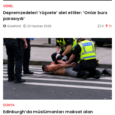
GENEL
Depremzedeleri ‘rüşvete’ alet ettiler: ‘Onlar burs
parasıydı’
SoleKinG
22 Haziran 2026
0
10
DÜNYA
Edinburgh’da müslümanları maksat alan