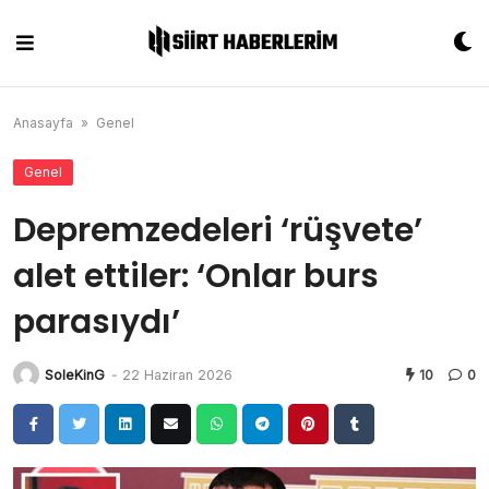
Skip
to
content
Anasayfa
»
Genel
Genel
Depremzedeleri ‘rüşvete’
alet ettiler: ‘Onlar burs
parasıydı’
SoleKinG
-
22 Haziran 2026
10
0