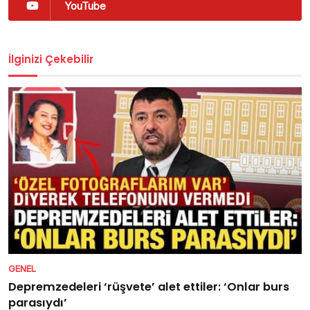
YouTube
İlginizi Çekebilir
GENEL
Depremzedeleri ‘rüşvete’ alet ettiler: ‘Onlar burs
parasıydı’