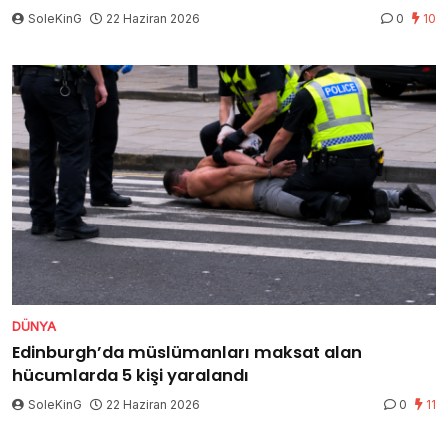
SoleKinG
22 Haziran 2026
0
10
DÜNYA
Edinburgh’da müslümanları maksat alan
hücumlarda 5 kişi yaralandı
SoleKinG
22 Haziran 2026
0
11