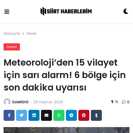
Skip
to
content
Anasayfa
»
Genel
Genel
Meteoroloji’den 15 vilayet
için sarı alarm! 6 bölge için
son dakika uyarısı
SoleKinG
-
20 Haziran 2026
11
0