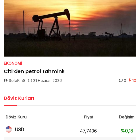
EKONOMI
Citi’den petrol tahmini!
SoleKinG
21 Haziran 2026
0
10
Döviz Kurları
Döviz Kuru
Fiyat
Değişim
USD
47,7436
%0,18