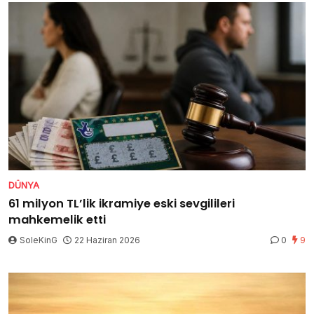
DÜNYA
61 milyon TL’lik ikramiye eski sevgilileri
mahkemelik etti
SoleKinG
22 Haziran 2026
0
9