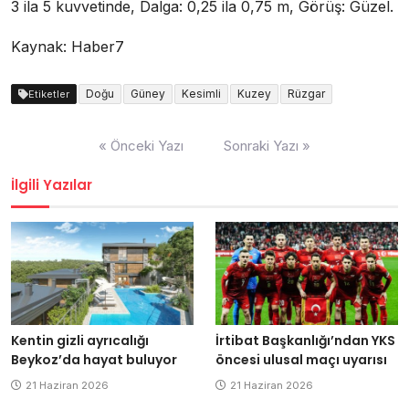
3 ila 5 kuvvetinde, Dalga: 0,25 ila 0,75 m, Görüş: Güzel.
Kaynak: Haber7
Doğu
Güney
Kesimli
Kuzey
Rüzgar
Etiketler
Yazı
« Önceki Yazı
Sonraki Yazı »
dolaşımı
İlgili Yazılar
Kentin gizli ayrıcalığı
İrtibat Başkanlığı’ndan YKS
Beykoz’da hayat buluyor
öncesi ulusal maçı uyarısı
21 Haziran 2026
21 Haziran 2026