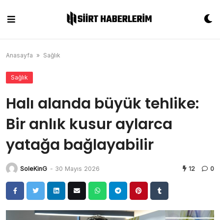
Skip
to
content
Anasayfa
»
Sağlık
Sağlık
Halı alanda büyük tehlike:
Bir anlık kusur aylarca
yatağa bağlayabilir
SoleKinG
-
30 Mayıs 2026
12
0