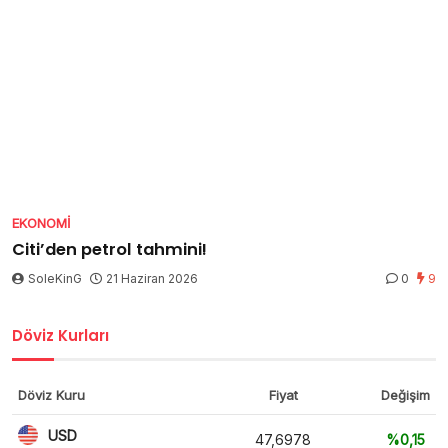
EKONOMI
Citi’den petrol tahmini!
SoleKinG
21 Haziran 2026
0
9
Döviz Kurları
Döviz Kuru
Fiyat
Değişim
USD
47,6978
%0,15