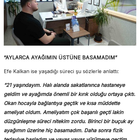
“AYLARCA AYAĞIMIN ÜSTÜNE BASAMADIM”
Efe Kalkan ise yaşadığı süreci şu sözlerle anlattı:
“21 yaşındayım. Halı alanda sakatlanınca hastaneye
geldim ve ayağımda önemli bir kırık olduğu ortaya çıktı.
Okan hocayla bağlantıya geçtik ve kısa müddette
ameliyat oldum. Ameliyatım çok başarılı geçti lakin
düzgünleşme süreci nitekim zordu. Birinci bir buçuk ay
ayağımın üzerine hiç basamadım. Daha sonra fizik
tedaviye başladım ve yavaş yavaş yürümeye geçtim.