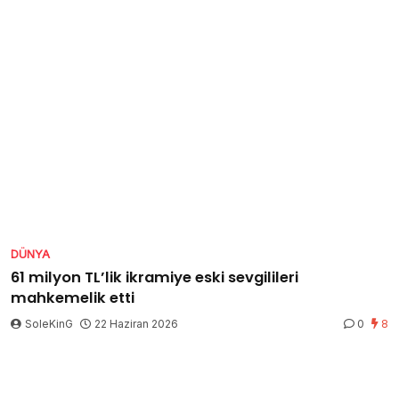
DÜNYA
61 milyon TL’lik ikramiye eski sevgilileri
mahkemelik etti
SoleKinG
22 Haziran 2026
0
8