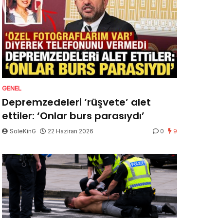
GENEL
Depremzedeleri ‘rüşvete’ alet
ettiler: ‘Onlar burs parasıydı’
SoleKinG
22 Haziran 2026
0
9