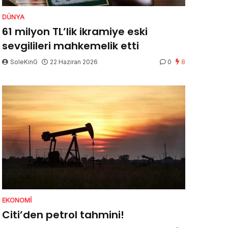
DÜNYA
61 milyon TL’lik ikramiye eski
sevgilileri mahkemelik etti
SoleKinG
22 Haziran 2026
0
8
EKONOMI
Citi’den petrol tahmini!