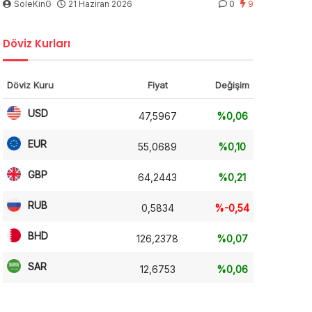
SoleKinG
21 Haziran 2026
0
9
Döviz Kurları
Döviz Kuru
Fiyat
Değişim
USD
47,5967
%0,06
EUR
55,0689
%0,10
GBP
64,2443
%0,21
RUB
0,5834
%-0,54
BHD
126,2378
%0,07
SAR
12,6753
%0,06