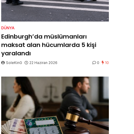
DÜNYA
Edinburgh’da müslümanları
maksat alan hücumlarda 5 kişi
yaralandı
SoleKinG
22 Haziran 2026
0
10