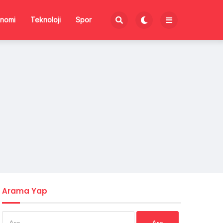
nomi
Teknoloji
Spor
Arama Yap
Arama: