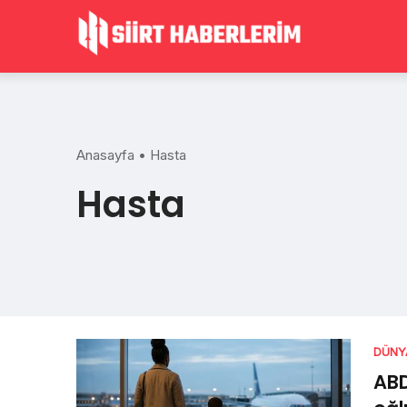
Skip
to
content
Anasayfa
•
Hasta
Hasta
DÜNY
ABD