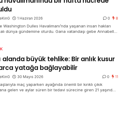
u havalimanında bir hafta hücrede
uldu
eKinG
1 Haziran 2026
0
8
e Washington Dulles Havalimanı’nda yaşanan insan hakları
alı dünya gündemine oturdu. Gana vatandaşı gebe Annabella
 ve ellerinden tedavi görmesi gereken 4 yaşındaki oğlu,
li turist vizeleri olmasına karşın havalimanında bir haftadan
müddet gözaltında tutuldu. Amerikan Sivil Özgürlükler Birliği,
IK
 çocuğun yerde uyutulduğunu, gebe bayanın ise iki sefer
ı alanda büyük tehlike: Bir anlık kusur
eye kaldırıldığını belirterek durumu “insanlık dışı” olarak
ndirdi.
arca yatağa bağlayabilir
eKinG
30 Mayıs 2026
0
11
aşlarıyla maç yaparken ayağında önemli bir kırıklı çıkık
na gelen ve aylar süren bir tedavi sürecine giren 21 yaşındaki
lkan’ın yaşadıkları, halı alanlardaki zımnî tehlikeleri gündeme
i.