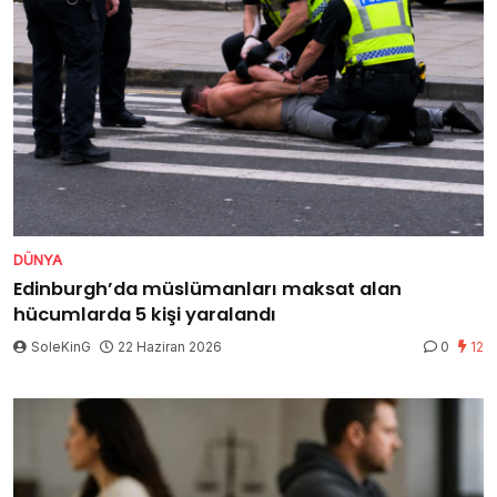
DÜNYA
Edinburgh’da müslümanları maksat alan
hücumlarda 5 kişi yaralandı
SoleKinG
22 Haziran 2026
0
12