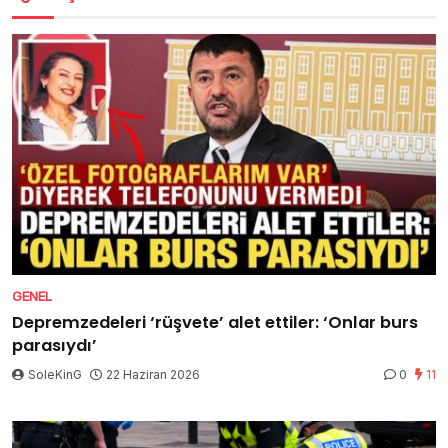
GENEL
Depremzedeleri ‘rüşvete’ alet ettiler: ‘Onlar burs
parasıydı’
SoleKinG
22 Haziran 2026
0
11