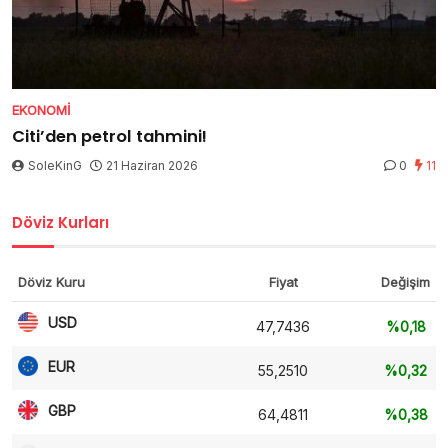
EKONOMI
Citi’den petrol tahmini!
SoleKinG
21 Haziran 2026
0
11
Döviz Kurları
Döviz Kuru
Fiyat
Değişim
USD
47,7436
%0,18
EUR
55,2510
%0,32
GBP
64,4811
%0,38