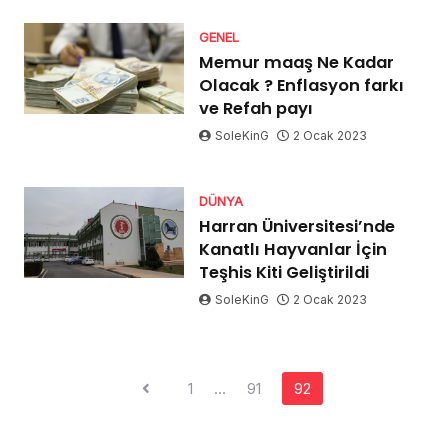
GENEL
Memur maaş Ne Kadar
Olacak ? Enflasyon farkı
ve Refah payı
SoleKinG
2 Ocak 2023
DÜNYA
Harran Üniversitesi’nde
Kanatlı Hayvanlar İçin
Teşhis Kiti Geliştirildi
SoleKinG
2 Ocak 2023
Yazı
1
…
91
92
dolaşımı