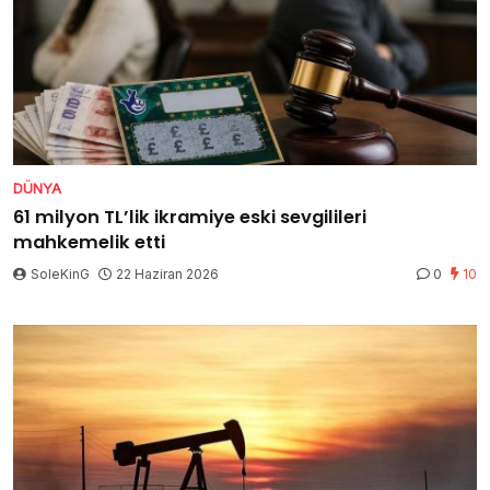
DÜNYA
61 milyon TL’lik ikramiye eski sevgilileri
mahkemelik etti
SoleKinG
22 Haziran 2026
0
10