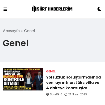
Skip
to
content
Anasayfa
•
Genel
Genel
GENEL
Yolsuzluk soruşturmasında
yeni ayrıntılar: Lüks villa ve
4 daireye konmuşlar!
SoleKinG
21 Nisan 2025