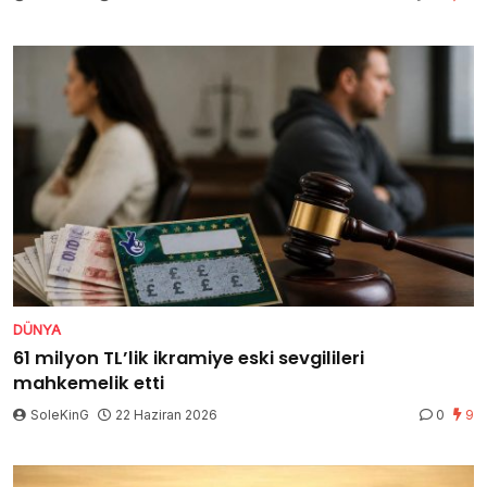
DÜNYA
61 milyon TL’lik ikramiye eski sevgilileri
mahkemelik etti
SoleKinG
22 Haziran 2026
0
9