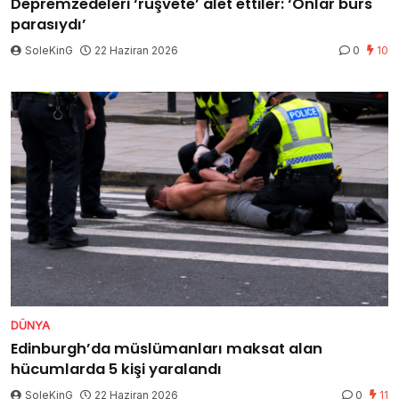
Depremzedeleri ‘rüşvete’ alet ettiler: ‘Onlar burs
parasıydı’
SoleKinG
22 Haziran 2026
0
10
DÜNYA
Edinburgh’da müslümanları maksat alan
hücumlarda 5 kişi yaralandı
SoleKinG
22 Haziran 2026
0
11