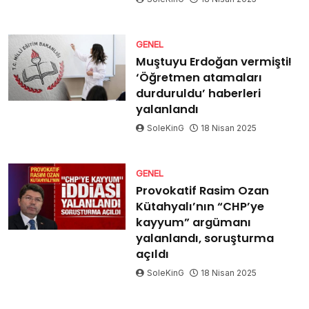
GENEL
Muştuyu Erdoğan vermişti!
‘Öğretmen atamaları
durduruldu’ haberleri
yalanlandı
SoleKinG
18 Nisan 2025
GENEL
Provokatif Rasim Ozan
Kütahyalı’nın “CHP’ye
kayyum” argümanı
yalanlandı, soruşturma
açıldı
SoleKinG
18 Nisan 2025