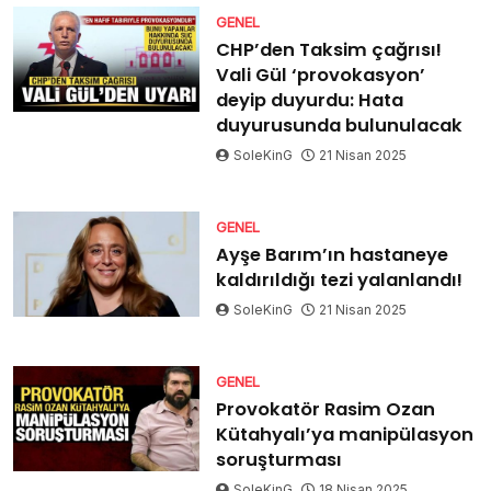
GENEL
CHP’den Taksim çağrısı!
Vali Gül ‘provokasyon’
deyip duyurdu: Hata
duyurusunda bulunulacak
SoleKinG
21 Nisan 2025
GENEL
Ayşe Barım’ın hastaneye
kaldırıldığı tezi yalanlandı!
SoleKinG
21 Nisan 2025
GENEL
Provokatör Rasim Ozan
Kütahyalı’ya manipülasyon
soruşturması
SoleKinG
18 Nisan 2025