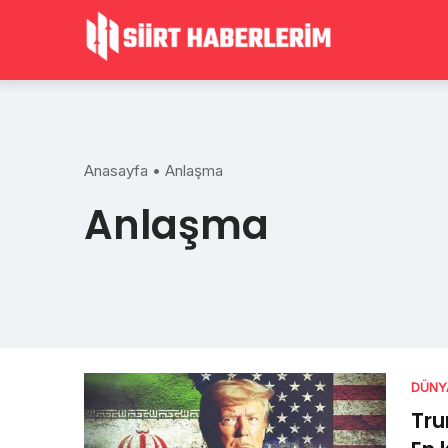
Skip
to
content
Anasayfa
•
Anlaşma
Anlaşma
DÜNY
Tru