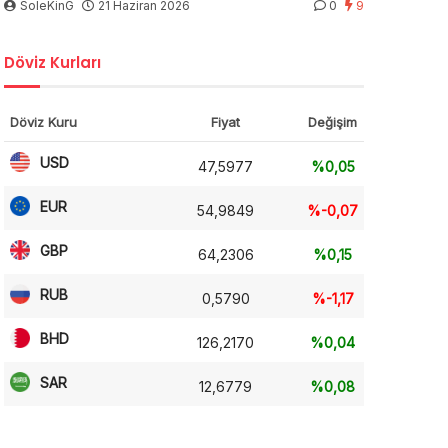
SoleKinG
21 Haziran 2026
0
9
Döviz Kurları
Döviz Kuru
Fiyat
Değişim
USD
47,5977
%0,05
EUR
54,9849
%-0,07
GBP
64,2306
%0,15
RUB
0,5790
%-1,17
BHD
126,2170
%0,04
SAR
12,6779
%0,08