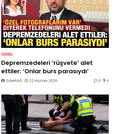
GENEL
Depremzedeleri ‘rüşvete’ alet
ettiler: ‘Onlar burs parasıydı’
SoleKinG
22 Haziran 2026
0
9