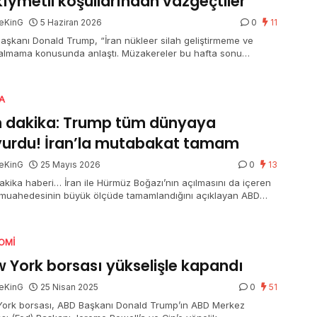
kıymetli koşullarından vazgeçtiler
eKinG
5 Haziran 2026
0
11
aşkanı Donald Trump, “İran nükleer silah geliştirmeme ve
 almama konusunda anlaştı. Müzakereler bu hafta sonu
leşebilir.” dedi.
A
 dakika: Trump tüm dünyaya
urdu! İran’la mutabakat tamam
eKinG
25 Mayıs 2026
0
13
akika haberi… İran ile Hürmüz Boğazı’nın açılmasını da içeren
 muahedesinin büyük ölçüde tamamlandığını açıklayan ABD
nı Trump, anlaşmanın ayrıntılarının görüşüldüğünü ve kısa
tte duyurulacağını bildirdi.
OMI
 York borsası yükselişle kapandı
eKinG
25 Nisan 2025
0
51
ork borsası, ABD Başkanı Donald Trump’ın ABD Merkez