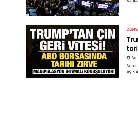
Banka
telaf
tamam
DÜNY
Tru
tar
Sol
Son d
açıkl
için 
borsas