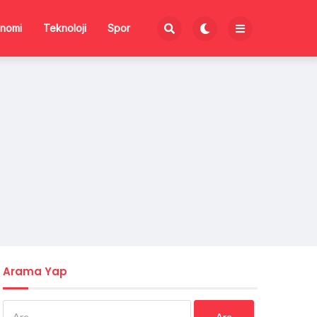
nomi
Teknoloji
Spor
Arama Yap
Arama: