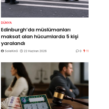
DÜNYA
Edinburgh’da müslümanları
maksat alan hücumlarda 5 kişi
yaralandı
SoleKinG
22 Haziran 2026
0
11