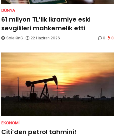
DÜNYA
61 milyon TL’lik ikramiye eski
sevgilileri mahkemelik etti
SoleKinG
22 Haziran 2026
0
8
EKONOMI
Citi’den petrol tahmini!