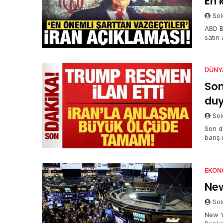
En 
Sol
ABD B
satın
gerçek
DÜNY
Son
duy
Sol
Son d
barış
Başka
müdde
EKON
New
Sol
New Y