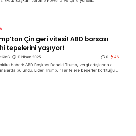
sı (Fed) Başkanı Jerome Powell’a ve Çin’e yönelik
fuzlarının tonunu yumuşatması sonrasında günü yükselişle
ladı.
A
mp’tan Çin geri vitesi! ABD borsası
ihi tepelerini yaşıyor!
eKinG
11 Nisan 2025
0
46
akika haberi: ABD Başkanı Donald Trump, vergi artışlarına ait
amalarda bulundu. Lider Trump, “Tarifelere beşerler korktuğu
orta verdim” dedi. Trump’ın açıklamalarının akabinde New York
ı tarihi doruklarını yaşıyor.