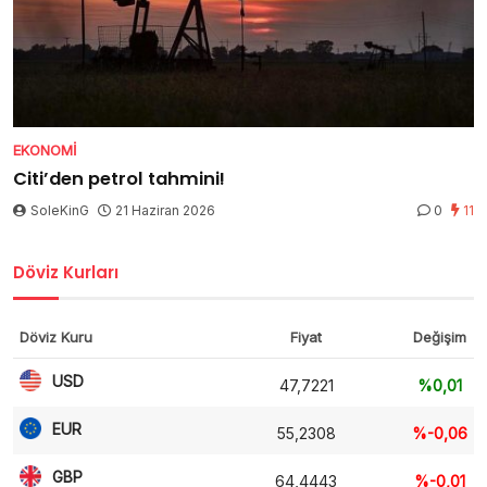
EKONOMI
Citi’den petrol tahmini!
SoleKinG
21 Haziran 2026
0
11
Döviz Kurları
Döviz Kuru
Fiyat
Değişim
USD
47,7221
%0,01
EUR
55,2308
%-0,06
GBP
64,4443
%-0,01