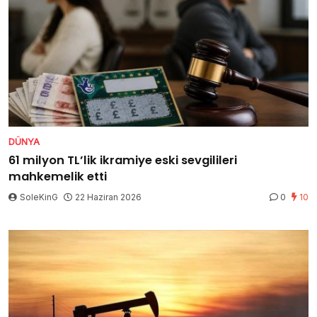
DÜNYA
61 milyon TL’lik ikramiye eski sevgilileri
mahkemelik etti
SoleKinG
22 Haziran 2026
0
10