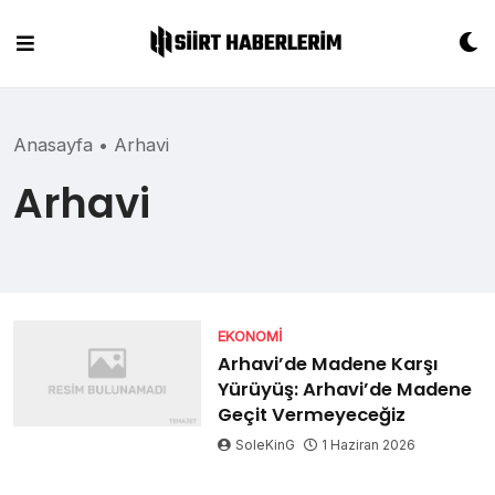
Skip
to
content
Anasayfa
•
Arhavi
Arhavi
EKONOMI
Arhavi’de Madene Karşı
Yürüyüş: Arhavi’de Madene
Geçit Vermeyeceğiz
SoleKinG
1 Haziran 2026