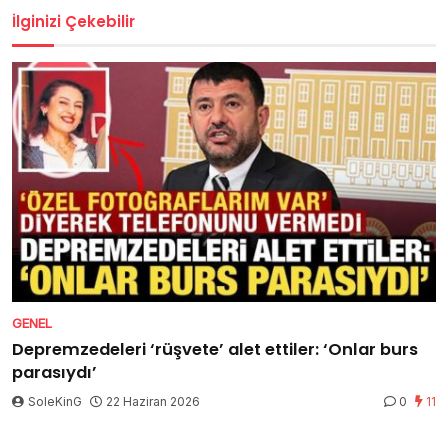
İlginizi Çekebilir
GENEL
Depremzedeleri ‘rüşvete’ alet ettiler: ‘Onlar burs
parasıydı’
SoleKinG
22 Haziran 2026
0
11