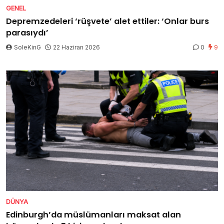
GENEL
Depremzedeleri ‘rüşvete’ alet ettiler: ‘Onlar burs
parasıydı’
SoleKinG
22 Haziran 2026
0
9
DÜNYA
Edinburgh’da müslümanları maksat alan