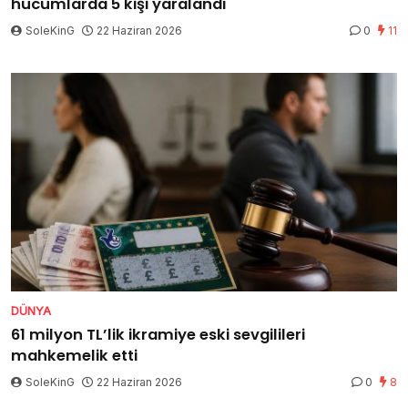
hücumlarda 5 kişi yaralandı
SoleKinG
22 Haziran 2026
0
11
DÜNYA
61 milyon TL’lik ikramiye eski sevgilileri
mahkemelik etti
SoleKinG
22 Haziran 2026
0
8