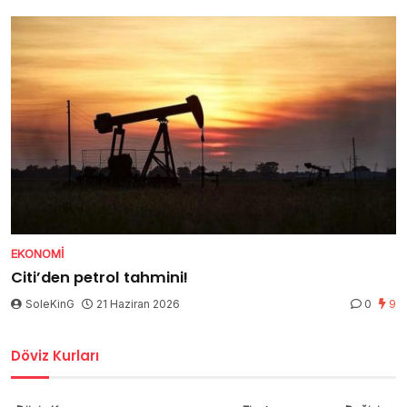
EKONOMI
Citi’den petrol tahmini!
SoleKinG
21 Haziran 2026
0
9
Döviz Kurları