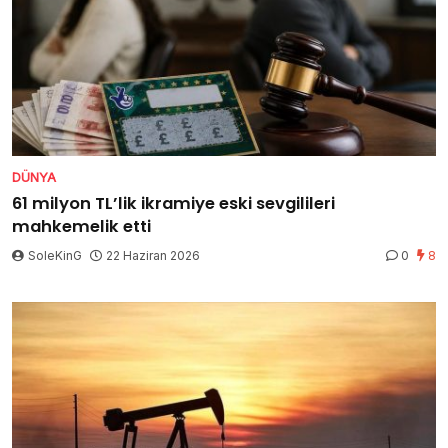
DÜNYA
61 milyon TL’lik ikramiye eski sevgilileri
mahkemelik etti
SoleKinG
22 Haziran 2026
0
8