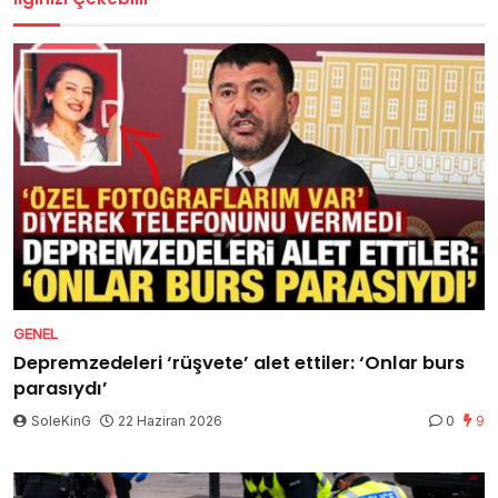
GENEL
Depremzedeleri ‘rüşvete’ alet ettiler: ‘Onlar burs
parasıydı’
SoleKinG
22 Haziran 2026
0
9