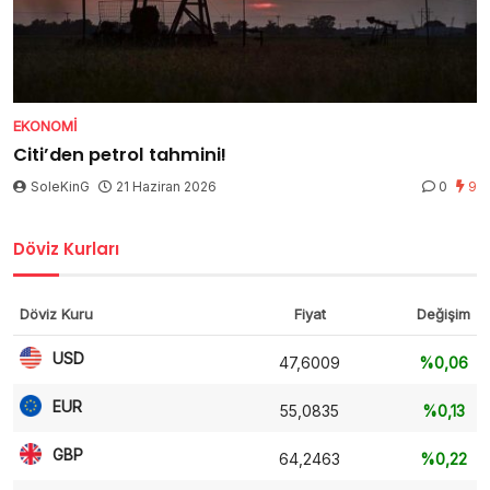
EKONOMI
Citi’den petrol tahmini!
SoleKinG
21 Haziran 2026
0
9
Döviz Kurları
Döviz Kuru
Fiyat
Değişim
USD
47,6009
%0,06
EUR
55,0835
%0,13
GBP
64,2463
%0,22