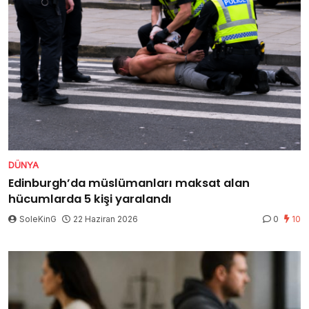
DÜNYA
Edinburgh’da müslümanları maksat alan
hücumlarda 5 kişi yaralandı
SoleKinG
22 Haziran 2026
0
10