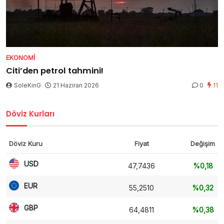
EKONOMI
Citi’den petrol tahmini!
SoleKinG
21 Haziran 2026
0
11
Döviz Kurları
Döviz Kuru
Fiyat
Değişim
USD
47,7436
%0,18
EUR
55,2510
%0,32
GBP
64,4811
%0,38