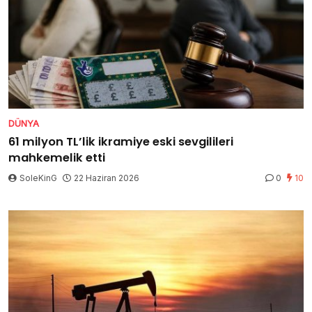
DÜNYA
61 milyon TL’lik ikramiye eski sevgilileri
mahkemelik etti
SoleKinG
22 Haziran 2026
0
10