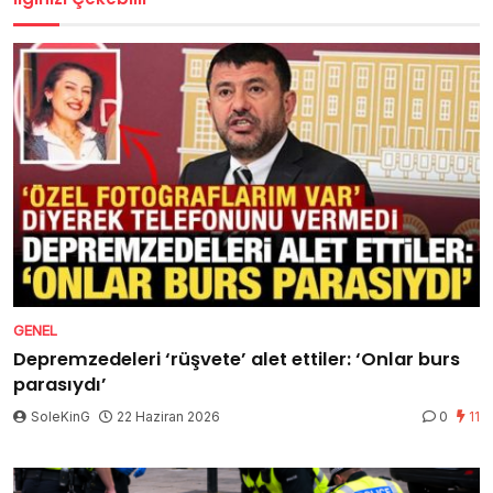
GENEL
Depremzedeleri ‘rüşvete’ alet ettiler: ‘Onlar burs
parasıydı’
SoleKinG
22 Haziran 2026
0
11