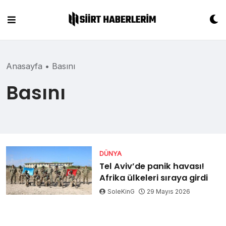
Skip
to
content
Anasayfa
•
Basını
Basını
DÜNYA
Tel Aviv’de panik havası!
Afrika ülkeleri sıraya girdi
SoleKinG
29 Mayıs 2026