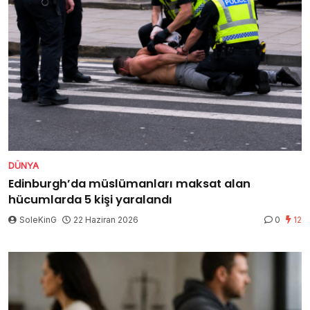
DÜNYA
Edinburgh’da müslümanları maksat alan
hücumlarda 5 kişi yaralandı
SoleKinG
22 Haziran 2026
0
12