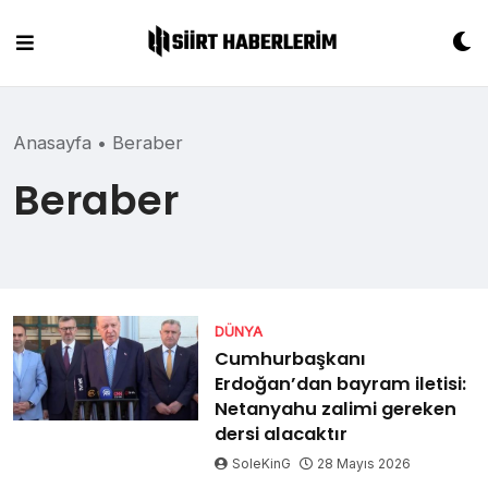
Skip
to
content
Anasayfa
•
Beraber
Beraber
DÜNYA
Cumhurbaşkanı
Erdoğan’dan bayram iletisi:
Netanyahu zalimi gereken
dersi alacaktır
SoleKinG
28 Mayıs 2026