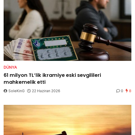
DÜNYA
61 milyon TL’lik ikramiye eski sevgilileri
mahkemelik etti
SoleKinG
22 Haziran 2026
0
8