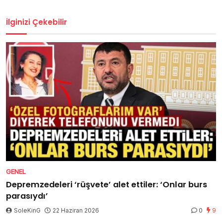
İlginizi Çekebilir
GENEL
Depremzedeleri ‘rüşvete’ alet ettiler: ‘Onlar burs
parasıydı’
SoleKinG
22 Haziran 2026
0
9