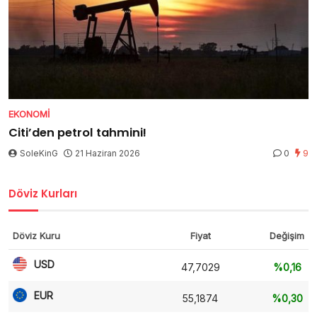
EKONOMI
Citi’den petrol tahmini!
SoleKinG
21 Haziran 2026
0
9
Döviz Kurları
Döviz Kuru
Fiyat
Değişim
USD
47,7029
%0,16
EUR
55,1874
%0,30