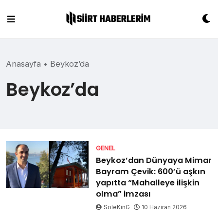
Skip
to
content
Anasayfa
•
Beykoz’da
Beykoz’da
GENEL
Beykoz’dan Dünyaya Mimar
Bayram Çevik: 600’ü aşkın
yapıtta “Mahalleye ilişkin
olma” imzası
SoleKinG
10 Haziran 2026