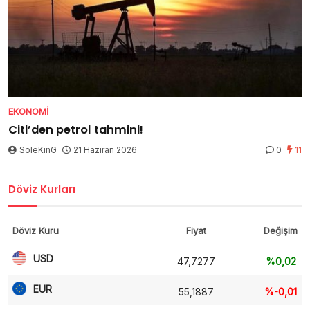
EKONOMI
Citi’den petrol tahmini!
SoleKinG
21 Haziran 2026
0
11
Döviz Kurları
Döviz Kuru
Fiyat
Değişim
USD
47,7277
%0,02
EUR
55,1887
%-0,01