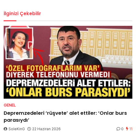
İlginizi Çekebilir
GENEL
Depremzedeleri ‘rüşvete’ alet ettiler: ‘Onlar burs
parasıydı’
SoleKinG
22 Haziran 2026
0
11