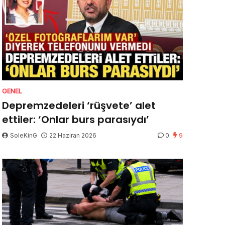
GENEL
Depremzedeleri ‘rüşvete’ alet
ettiler: ‘Onlar burs parasıydı’
SoleKinG
22 Haziran 2026
0
9