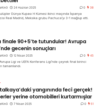
bettiler
eKinG
24 Haziran 2025
0
38
Kulüpler Dünya Kupası H Kümesi ikinci maçında İspanya
lcisi Real Madrid, Meksika grubu Pachuca’yı 3-1 mağlup etti.
ı finale 90+5’te tutundular! Avrupa
i’nde gecenin sonuçları
eKinG
12 Nisan 2025
0
45
Avrupa Ligi ve UEFA Konferans Ligi’nde çeyrek final birinci
rı tamamlandı.
L
talkaya’daki yangınında fecî gerçek!
erler yerine otomobilleri kurtarmışlar
eKinG
7 Nisan 2025
0
51