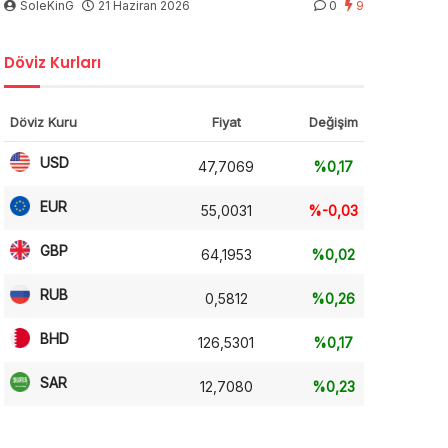
SoleKinG
21 Haziran 2026
0
9
Döviz Kurları
Döviz Kuru
Fiyat
Değişim
USD
47,7069
%0,17
EUR
55,0031
%-0,03
GBP
64,1953
%0,02
RUB
0,5812
%0,26
BHD
126,5301
%0,17
SAR
12,7080
%0,23