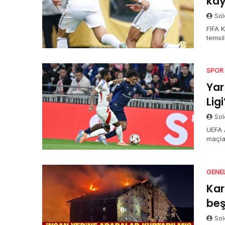
kay
Sol
FIFA 
temsi
SPOR
Yar
Lig
Sol
UEFA 
maçla
GENE
Kar
beş
Sol