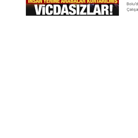
Bolu’d
Çalışa
garajd