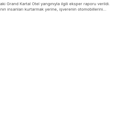
aki Grand Kartal Otel yangınıyla ilgili eksper raporu verildi.
nın insanları kurtarmak yerine, işverenin otomobillerini
an çıkardığı öğrenildi.