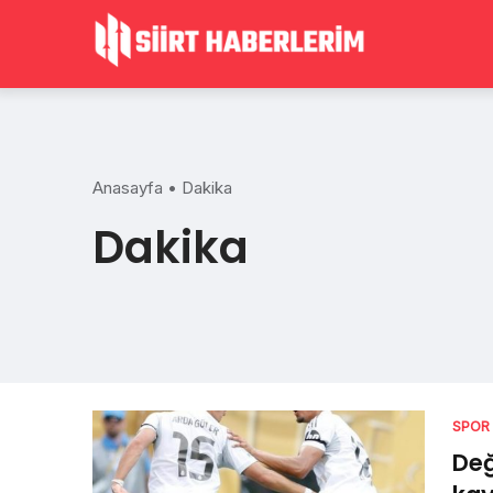
Skip
to
content
Anasayfa
•
Dakika
Dakika
SPOR
Değ