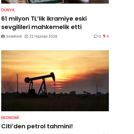
DÜNYA
61 milyon TL’lik ikramiye eski
sevgilileri mahkemelik etti
SoleKinG
22 Haziran 2026
0
8
EKONOMI
Citi’den petrol tahmini!