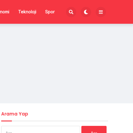
nomi
Teknoloji
Spor
Arama Yap
Arama: