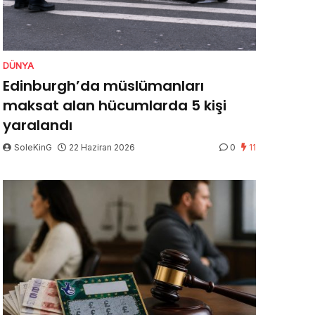
DÜNYA
Edinburgh’da müslümanları
maksat alan hücumlarda 5 kişi
yaralandı
SoleKinG
22 Haziran 2026
0
11