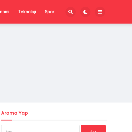
nomi
Teknoloji
Spor
Arama Yap
Arama: