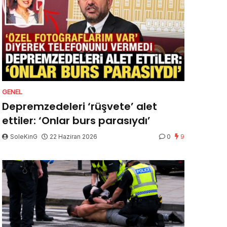
GENEL
Depremzedeleri ‘rüşvete’ alet
ettiler: ‘Onlar burs parasıydı’
SoleKinG
22 Haziran 2026
0
9