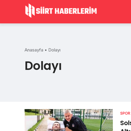
Skip
to
content
Anasayfa
•
Dolayı
Dolayı
SPOR
Sol