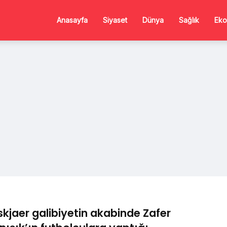
Anasayfa
Siyaset
Dünya
Sağlık
Eko
skjaer galibiyetin akabinde Zafer