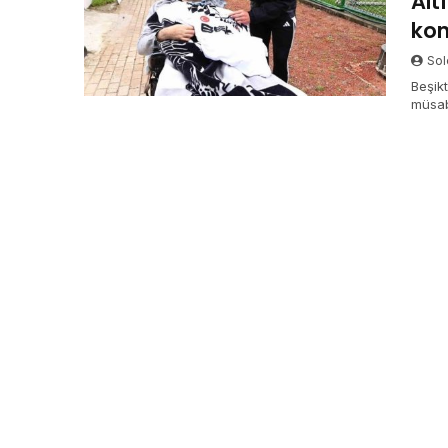
Alt
kon
Sol
Beşik
müsab