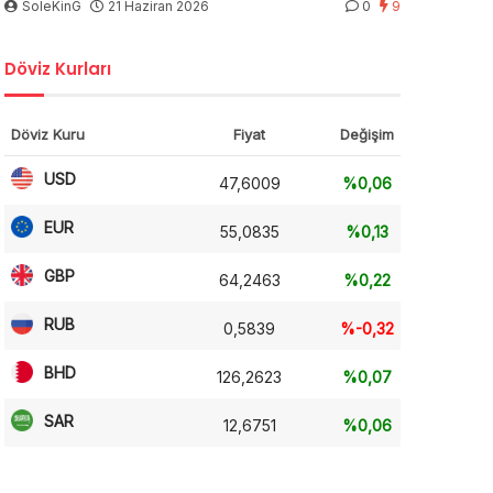
SoleKinG
21 Haziran 2026
0
9
Döviz Kurları
Döviz Kuru
Fiyat
Değişim
USD
47,6009
%0,06
EUR
55,0835
%0,13
GBP
64,2463
%0,22
RUB
0,5839
%-0,32
BHD
126,2623
%0,07
SAR
12,6751
%0,06