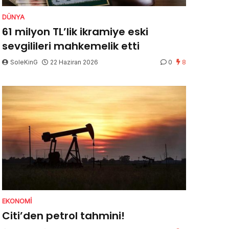
DÜNYA
61 milyon TL’lik ikramiye eski
sevgilileri mahkemelik etti
SoleKinG
22 Haziran 2026
0
8
EKONOMI
Citi’den petrol tahmini!