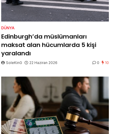
DÜNYA
Edinburgh’da müslümanları
maksat alan hücumlarda 5 kişi
yaralandı
SoleKinG
22 Haziran 2026
0
10