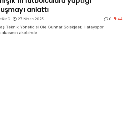
ınışık’ın futbolculara yaptığı
uşmayı anlattı
eKinG
27 Nisan 2025
0
44
taş Teknik Yöneticisi Ole Gunnar Solskjaer, Hatayspor
akasının akabinde