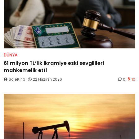
DÜNYA
61 milyon TL’lik ikramiye eski sevgilileri
mahkemelik etti
SoleKinG
22 Haziran 2026
0
10