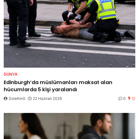
DÜNYA
Edinburgh’da müslümanları maksat alan
hücumlarda 5 kişi yaralandı
SoleKinG
22 Haziran 2026
0
12