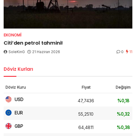
EKONOMI
Citi’den petrol tahmini!
SoleKinG
21 Haziran 2026
0
11
Döviz Kurları
Döviz Kuru
Fiyat
Değişim
USD
47,7436
%0,18
EUR
55,2510
%0,32
GBP
64,4811
%0,38