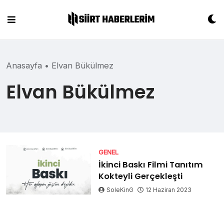
Skip
to
content
Anasayfa
•
Elvan Bükülmez
Elvan Bükülmez
GENEL
İkinci Baskı Filmi Tanıtım
Kokteyli Gerçekleşti
SoleKinG
12 Haziran 2023