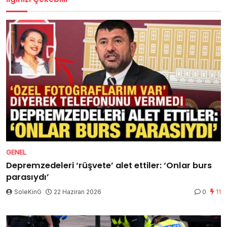
GENEL
Depremzedeleri ‘rüşvete’ alet ettiler: ‘Onlar burs
parasıydı’
SoleKinG
22 Haziran 2026
0
11