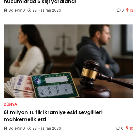
hücumlarda 5 kişi yaralandı
SoleKinG
22 Haziran 2026
0
12
DÜNYA
61 milyon TL’lik ikramiye eski sevgilileri
mahkemelik etti
SoleKinG
22 Haziran 2026
0
10