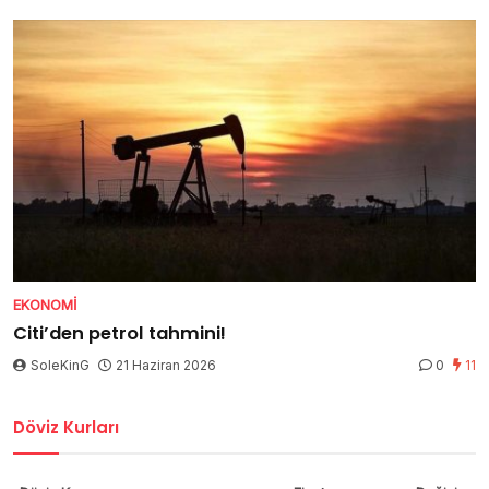
EKONOMI
Citi’den petrol tahmini!
SoleKinG
21 Haziran 2026
0
11
Döviz Kurları