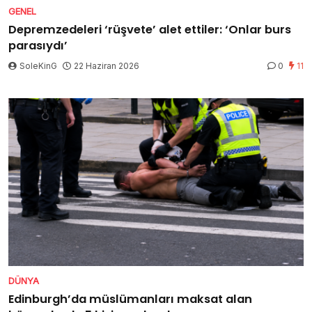
GENEL
Depremzedeleri ‘rüşvete’ alet ettiler: ‘Onlar burs
parasıydı’
SoleKinG
22 Haziran 2026
0
11
DÜNYA
Edinburgh’da müslümanları maksat alan