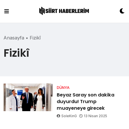
Skip
to
content
Anasayfa
•
Fizikî
Fizikî
DÜNYA
Beyaz Saray son dakika
duyurdu! Trump
muayeneye girecek
SoleKinG
13 Nisan 2025