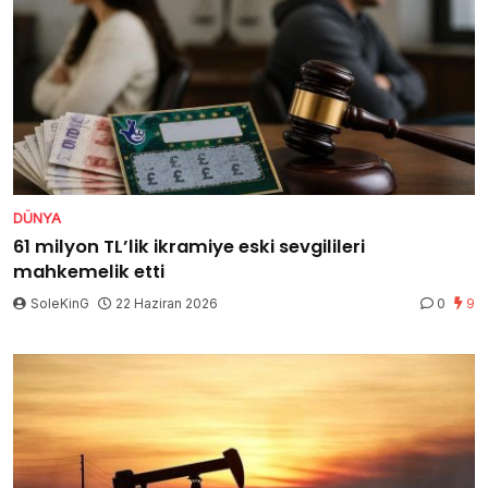
DÜNYA
61 milyon TL’lik ikramiye eski sevgilileri
mahkemelik etti
SoleKinG
22 Haziran 2026
0
9