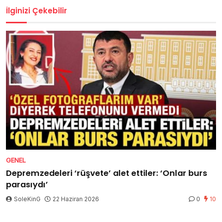
İlginizi Çekebilir
GENEL
Depremzedeleri ‘rüşvete’ alet ettiler: ‘Onlar burs
parasıydı’
SoleKinG
22 Haziran 2026
0
10