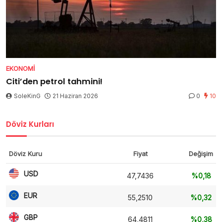
EKONOMI
Citi’den petrol tahmini!
SoleKinG
21 Haziran 2026
0
10
Döviz Kurları
Döviz Kuru
Fiyat
Değişim
USD
47,7436
%0,18
EUR
55,2510
%0,32
GBP
64,4811
%0,38