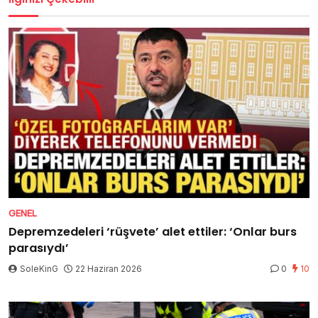
GENEL
Depremzedeleri ‘rüşvete’ alet ettiler: ‘Onlar burs
parasıydı’
SoleKinG
22 Haziran 2026
0
10