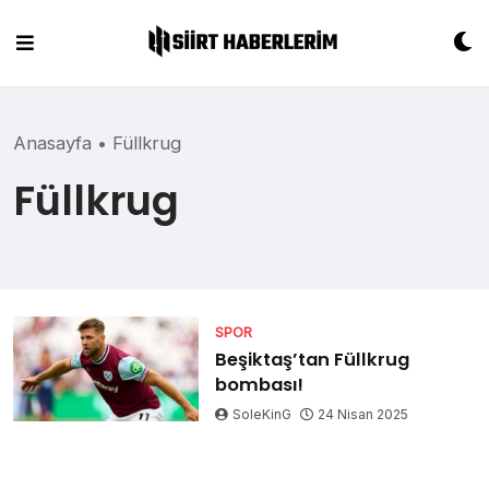
Skip
to
content
Anasayfa
•
Füllkrug
Füllkrug
SPOR
Beşiktaş’tan Füllkrug
bombası!
SoleKinG
24 Nisan 2025