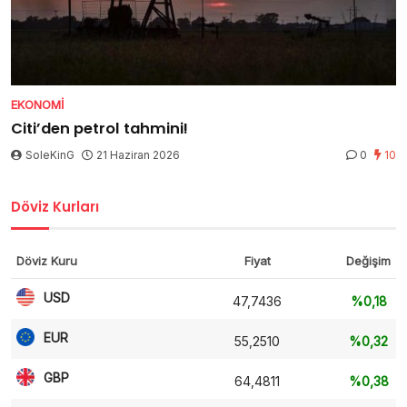
EKONOMI
Citi’den petrol tahmini!
SoleKinG
21 Haziran 2026
0
10
Döviz Kurları
Döviz Kuru
Fiyat
Değişim
USD
47,7436
%0,18
EUR
55,2510
%0,32
GBP
64,4811
%0,38