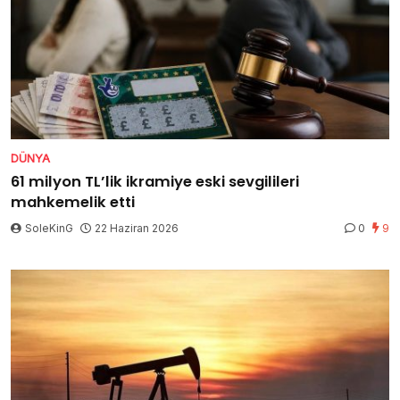
DÜNYA
61 milyon TL’lik ikramiye eski sevgilileri
mahkemelik etti
SoleKinG
22 Haziran 2026
0
9