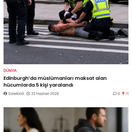
DÜNYA
Edinburgh’da müslümanları maksat alan
hücumlarda 5 kişi yaralandı
SoleKinG
22 Haziran 2026
0
11