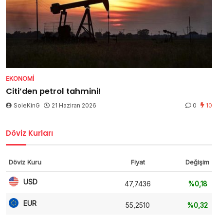
EKONOMI
Citi’den petrol tahmini!
SoleKinG
21 Haziran 2026
0
10
Döviz Kurları
Döviz Kuru
Fiyat
Değişim
USD
47,7436
%0,18
EUR
55,2510
%0,32