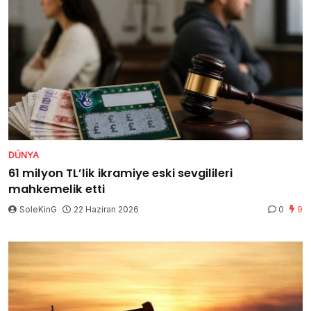
DÜNYA
61 milyon TL’lik ikramiye eski sevgilileri
mahkemelik etti
SoleKinG
22 Haziran 2026
0
9