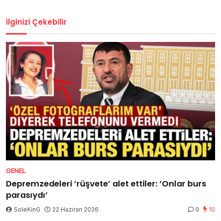
İlginizi Çekebilir
GENEL
Depremzedeleri ‘rüşvete’ alet ettiler: ‘Onlar burs
parasıydı’
SoleKinG
22 Haziran 2026
0
10