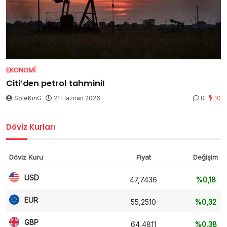
EKONOMI
Citi’den petrol tahmini!
SoleKinG
21 Haziran 2026
0
10
Döviz Kurları
Döviz Kuru
Fiyat
Değişim
USD
47,7436
%0,18
EUR
55,2510
%0,32
GBP
64,4811
%0,38