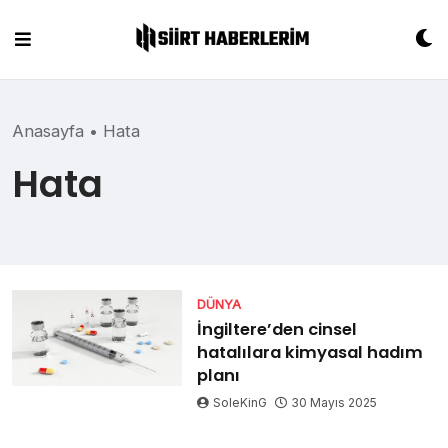
Skip
to
content
Anasayfa
•
Hata
Hata
DÜNYA
İngiltere’den cinsel
hatalılara kimyasal hadım
planı
SoleKinG
30 Mayıs 2025