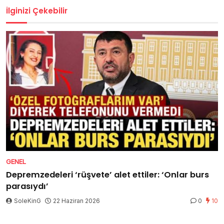
İlginizi Çekebilir
GENEL
Depremzedeleri ‘rüşvete’ alet ettiler: ‘Onlar burs
parasıydı’
SoleKinG
22 Haziran 2026
0
10