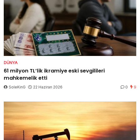
DÜNYA
61 milyon TL’lik ikramiye eski sevgilileri
mahkemelik etti
SoleKinG
22 Haziran 2026
0
9