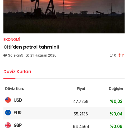
EKONOMI
Citi’den petrol tahmini!
SoleKinG
21 Haziran 2026
0
11
Döviz Kurları
Döviz Kuru
Fiyat
Değişim
USD
47,7258
%0,02
EUR
55,2136
%0,04
GBP
64,4564
%0,06