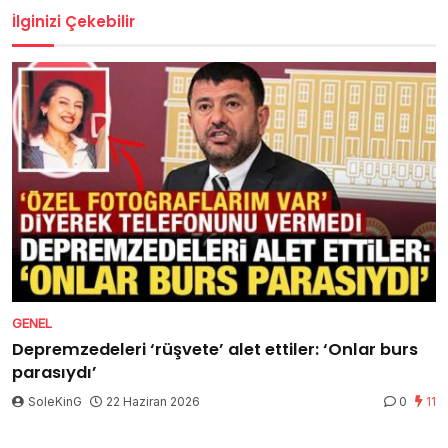
İlginizi Çekebilir
GENEL
Depremzedeleri ‘rüşvete’ alet ettiler: ‘Onlar burs
parasıydı’
SoleKinG
22 Haziran 2026
0
11