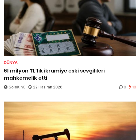
DÜNYA
61 milyon TL’lik ikramiye eski sevgilileri
mahkemelik etti
SoleKinG
22 Haziran 2026
0
10