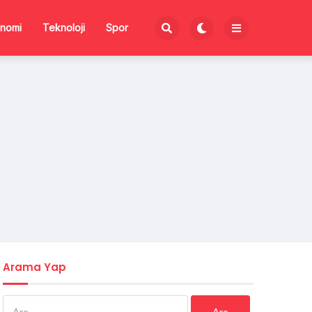
nomi
Teknoloji
Spor
Arama Yap
Arama: