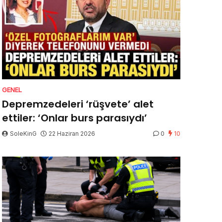
GENEL
Depremzedeleri ‘rüşvete’ alet
ettiler: ‘Onlar burs parasıydı’
SoleKinG
22 Haziran 2026
0
10