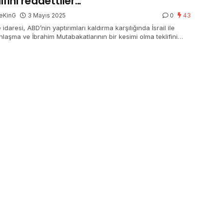
lifini reddettiler…
eKinG
3 Mayıs 2025
0
43
 idaresi, ABD’nin yaptırımları kaldırma karşılığında İsrail ile
nlaşma ve İbrahim Mutabakatlarının bir kesimi olma teklifini
ti.