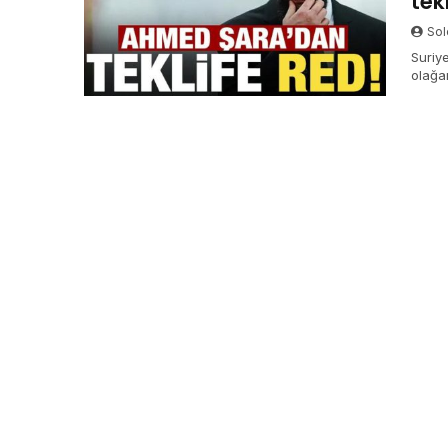
tek
Sol
Suriye
olağa
reddet