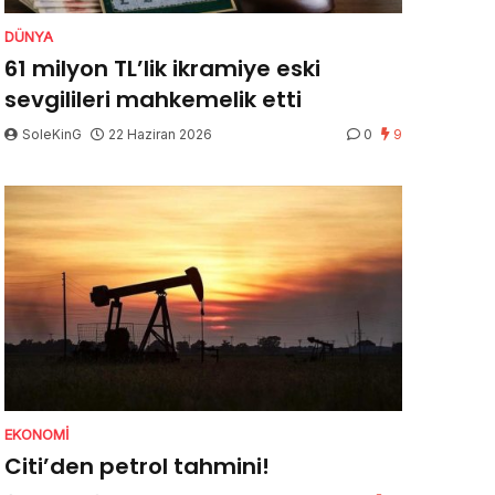
DÜNYA
61 milyon TL’lik ikramiye eski
sevgilileri mahkemelik etti
SoleKinG
22 Haziran 2026
0
9
EKONOMI
Citi’den petrol tahmini!