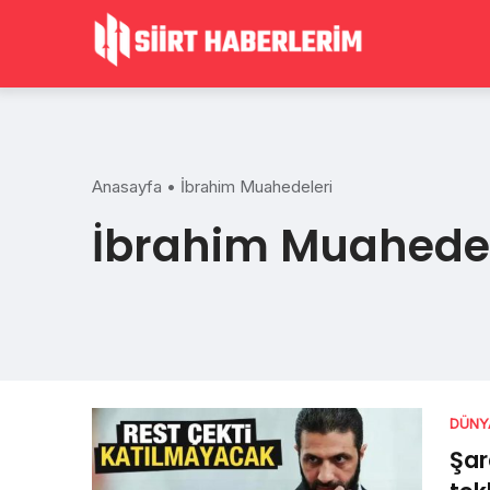
Skip
to
content
Anasayfa
•
İbrahim Muahedeleri
İbrahim Muahedel
DÜNY
Şar