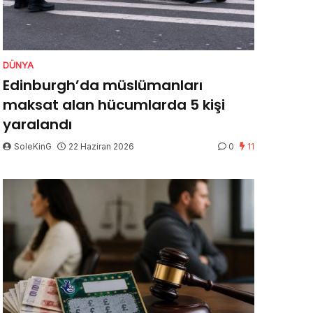
DÜNYA
Edinburgh’da müslümanları
maksat alan hücumlarda 5 kişi
yaralandı
SoleKinG
22 Haziran 2026
0
11