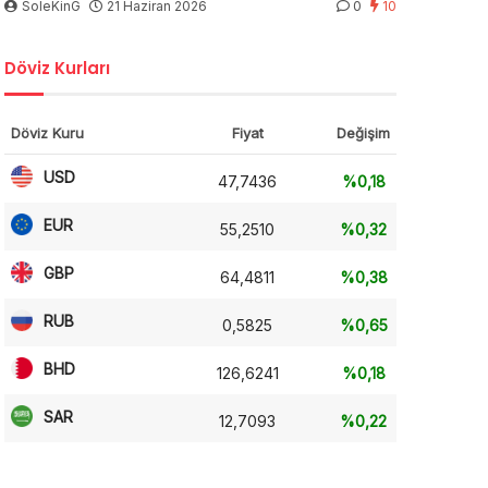
SoleKinG
21 Haziran 2026
0
10
Döviz Kurları
Döviz Kuru
Fiyat
Değişim
USD
47,7436
%0,18
EUR
55,2510
%0,32
GBP
64,4811
%0,38
RUB
0,5825
%0,65
BHD
126,6241
%0,18
SAR
12,7093
%0,22