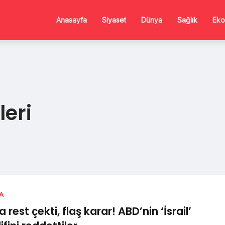
Anasayfa
Siyaset
Dünya
Sağlık
Eko
eri
A
a rest çekti, flaş karar! ABD’nin ‘İsrail’