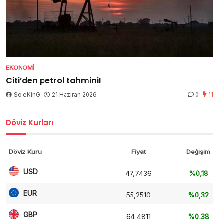
EKONOMI
Citi’den petrol tahmini!
SoleKinG
21 Haziran 2026
0
11
Döviz Kurları
Döviz Kuru
Fiyat
Değişim
USD
47,7436
%0,18
EUR
55,2510
%0,32
GBP
64,4811
%0,38