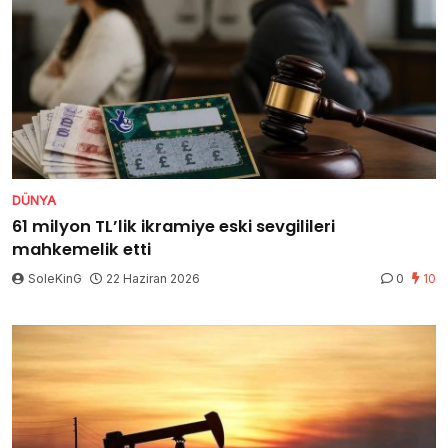
DÜNYA
61 milyon TL’lik ikramiye eski sevgilileri
mahkemelik etti
SoleKinG
22 Haziran 2026
0
10