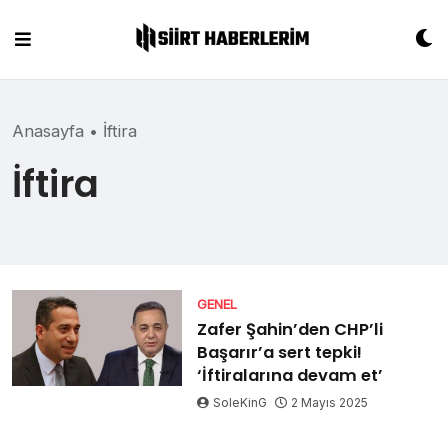
Skip
to
content
Anasayfa
•
İftira
İftira
GENEL
Zafer Şahin’den CHP’li
Başarır’a sert tepki!
‘İftiralarına devam et’
SoleKinG
2 Mayıs 2025