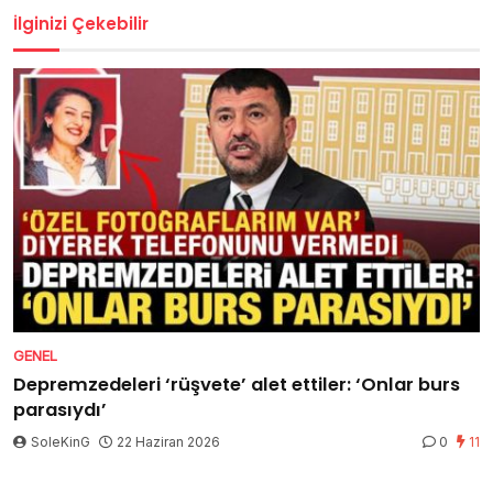
İlginizi Çekebilir
GENEL
Depremzedeleri ‘rüşvete’ alet ettiler: ‘Onlar burs
parasıydı’
SoleKinG
22 Haziran 2026
0
11