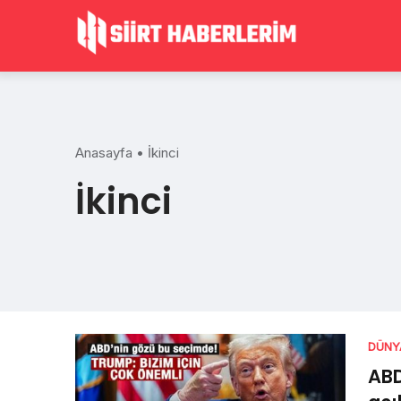
Skip
to
content
Anasayfa
•
İkinci
İkinci
DÜNY
ABD