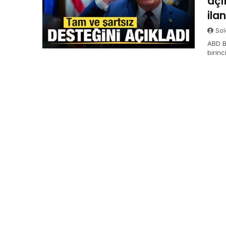
açı
ilan
Sol
ABD B
birin
kutlad