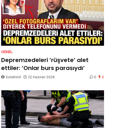
GENEL
Depremzedeleri ‘rüşvete’ alet
ettiler: ‘Onlar burs parasıydı’
SoleKinG
22 Haziran 2026
0
9