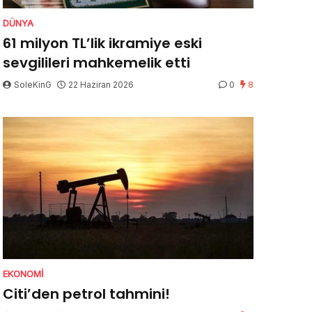
DÜNYA
61 milyon TL’lik ikramiye eski
sevgilileri mahkemelik etti
SoleKinG
22 Haziran 2026
0
8
EKONOMI
Citi’den petrol tahmini!