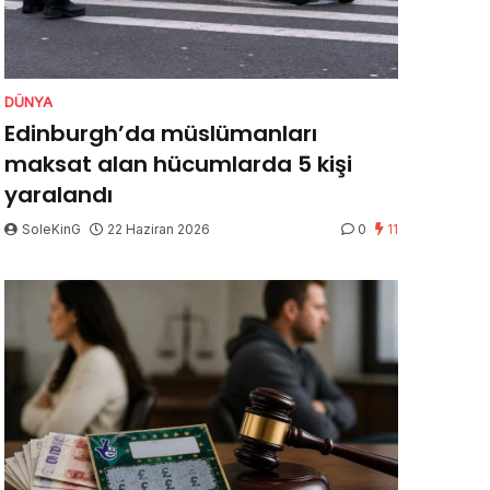
DÜNYA
Edinburgh’da müslümanları
maksat alan hücumlarda 5 kişi
yaralandı
SoleKinG
22 Haziran 2026
0
11