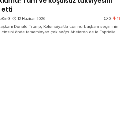
klama! Tam ve koşulsuz takviyesini
 etti
eKinG
12 Haziran 2026
0
11
aşkanı Donald Trump, Kolombiya’da cumhurbaşkanı seçiminin
ci cinsini önde tamamlayan çok sağcı Abelardo de la Espriella’yı
ığını belirtti. Trump, tam konut kuralsız takviyesini ilan etti.