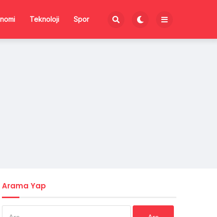
nomi
Teknoloji
Spor
Arama Yap
Arama: