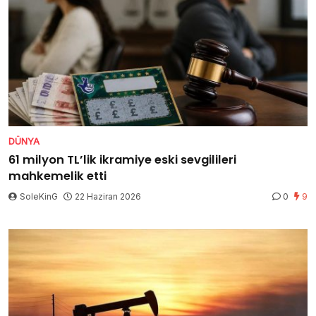
DÜNYA
61 milyon TL’lik ikramiye eski sevgilileri
mahkemelik etti
SoleKinG
22 Haziran 2026
0
9