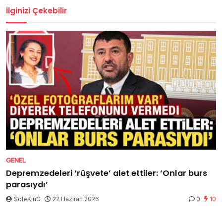
İlginizi Çekebilir
GENEL
Depremzedeleri ‘rüşvete’ alet ettiler: ‘Onlar burs
parasıydı’
SoleKinG
22 Haziran 2026
0
10