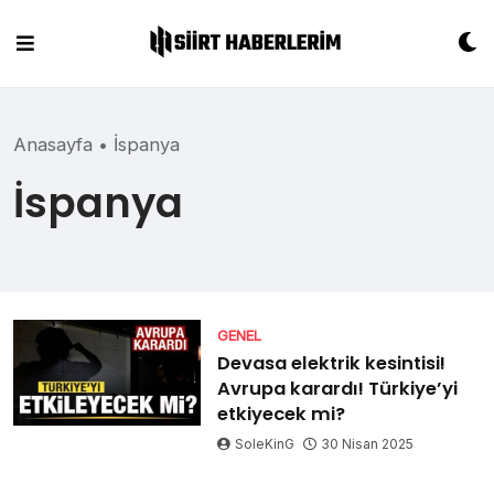
Skip
to
content
Anasayfa
•
İspanya
İspanya
GENEL
Devasa elektrik kesintisi!
Avrupa karardı! Türkiye’yi
etkiyecek mi?
SoleKinG
30 Nisan 2025