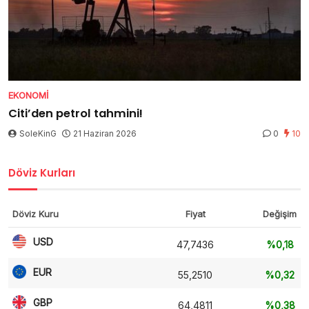
EKONOMI
Citi’den petrol tahmini!
SoleKinG
21 Haziran 2026
0
10
Döviz Kurları
Döviz Kuru
Fiyat
Değişim
USD
47,7436
%0,18
EUR
55,2510
%0,32
GBP
64,4811
%0,38