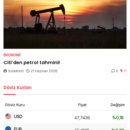
EKONOMI
Citi’den petrol tahmini!
SoleKinG
21 Haziran 2026
0
11
Döviz Kurları
Döviz Kuru
Fiyat
Değişim
USD
47,7436
%0,18
EUR