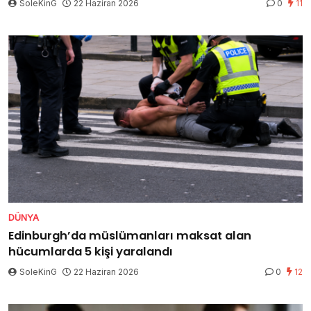
SoleKinG
22 Haziran 2026
0
11
DÜNYA
Edinburgh’da müslümanları maksat alan
hücumlarda 5 kişi yaralandı
SoleKinG
22 Haziran 2026
0
12