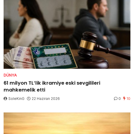
DÜNYA
61 milyon TL’lik ikramiye eski sevgilileri
mahkemelik etti
SoleKinG
22 Haziran 2026
0
10