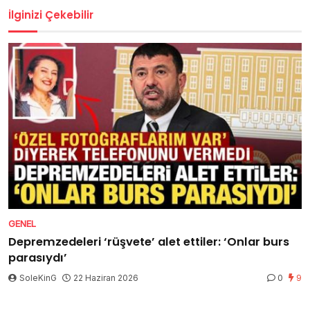
İlginizi Çekebilir
GENEL
Depremzedeleri ‘rüşvete’ alet ettiler: ‘Onlar burs
parasıydı’
SoleKinG
22 Haziran 2026
0
9