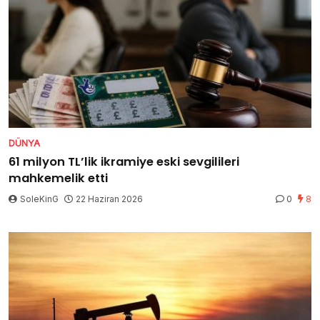
DÜNYA
61 milyon TL’lik ikramiye eski sevgilileri
mahkemelik etti
SoleKinG
22 Haziran 2026
0
8