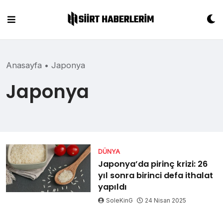
Skip
to
content
Anasayfa
•
Japonya
Japonya
DÜNYA
Japonya’da pirinç krizi: 26
yıl sonra birinci defa ithalat
yapıldı
SoleKinG
24 Nisan 2025