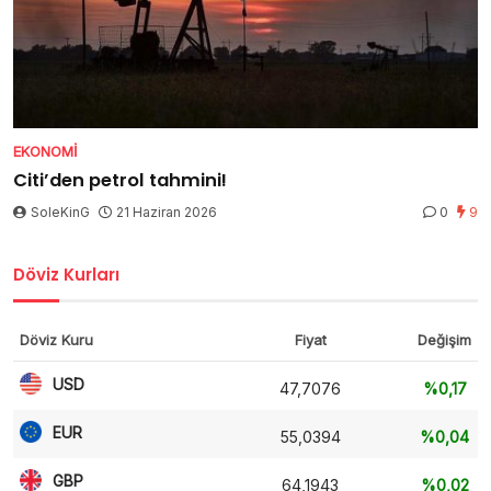
EKONOMI
Citi’den petrol tahmini!
SoleKinG
21 Haziran 2026
0
9
Döviz Kurları
Döviz Kuru
Fiyat
Değişim
USD
47,7076
%0,17
EUR
55,0394
%0,04
GBP
64,1943
%0,02