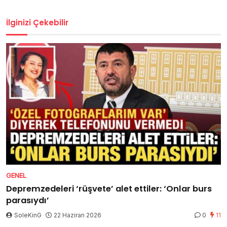
İlginizi Çekebilir
GENEL
Depremzedeleri ‘rüşvete’ alet ettiler: ‘Onlar burs
parasıydı’
SoleKinG
22 Haziran 2026
0
11