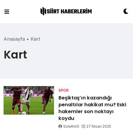
Skip
to
content
Anasayfa
•
Kart
Kart
SPOR
Beşiktaş’ın kazandığı
penaltılar hakikat mu? Eski
hakemler son noktayı
koydu
SoleKinG
27 Nisan 2025