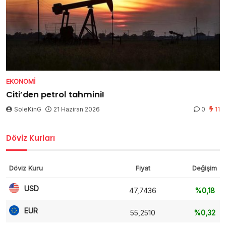
EKONOMI
Citi’den petrol tahmini!
SoleKinG
21 Haziran 2026
0
11
Döviz Kurları
Döviz Kuru
Fiyat
Değişim
USD
47,7436
%0,18
EUR
55,2510
%0,32