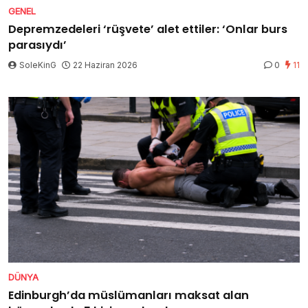
GENEL
Depremzedeleri ‘rüşvete’ alet ettiler: ‘Onlar burs
parasıydı’
SoleKinG
22 Haziran 2026
0
11
DÜNYA
Edinburgh’da müslümanları maksat alan