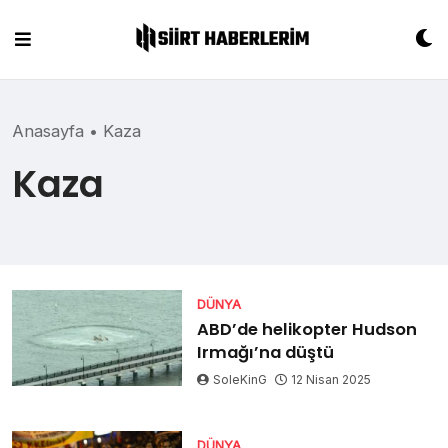
Skip
to
content
Anasayfa
•
Kaza
Kaza
DÜNYA
ABD’de helikopter Hudson
Irmağı’na düştü
SoleKinG
12 Nisan 2025
DÜNYA