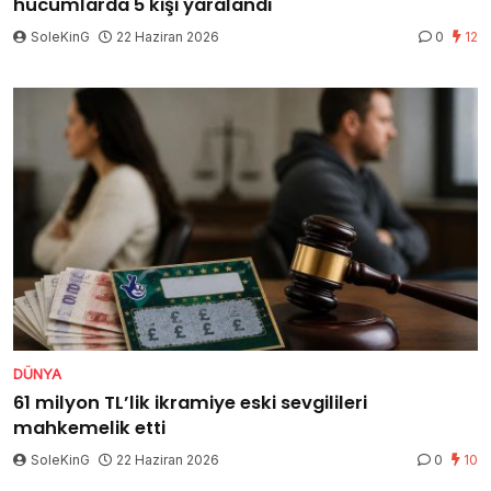
hücumlarda 5 kişi yaralandı
SoleKinG
22 Haziran 2026
0
12
DÜNYA
61 milyon TL’lik ikramiye eski sevgilileri
mahkemelik etti
SoleKinG
22 Haziran 2026
0
10