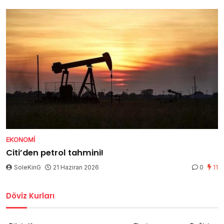
EKONOMI
Citi’den petrol tahmini!
SoleKinG
21 Haziran 2026
0
11
Döviz Kurları