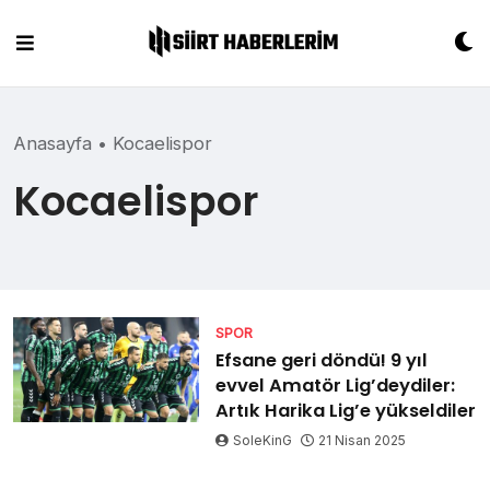
Skip
to
content
Anasayfa
•
Kocaelispor
Kocaelispor
SPOR
Efsane geri döndü! 9 yıl
evvel Amatör Lig’deydiler:
Artık Harika Lig’e yükseldiler
SoleKinG
21 Nisan 2025