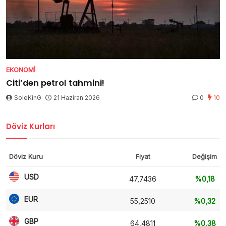
EKONOMI
Citi’den petrol tahmini!
SoleKinG
21 Haziran 2026
0
10
Döviz Kurları
Döviz Kuru
Fiyat
Değişim
USD
47,7436
%0,18
EUR
55,2510
%0,32
GBP
64,4811
%0,38