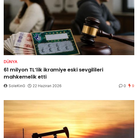
DÜNYA
61 milyon TL’lik ikramiye eski sevgilileri
mahkemelik etti
SoleKinG
22 Haziran 2026
0
9