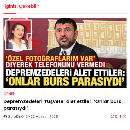
İlginizi Çekebilir
GENEL
Depremzedeleri ‘rüşvete’ alet ettiler: ‘Onlar burs
parasıydı’
SoleKinG
22 Haziran 2026
0
10