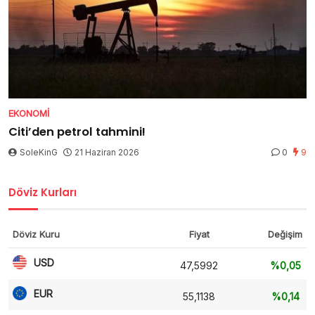
EKONOMI
Citi’den petrol tahmini!
SoleKinG
21 Haziran 2026
0
9
Döviz Kurları
Döviz Kuru
Fiyat
Değişim
USD
47,5992
%0,05
EUR
55,1138
%0,14