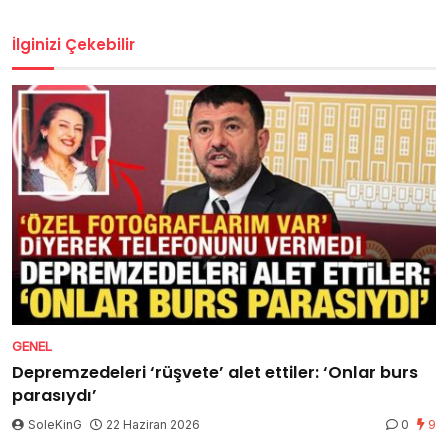
İlginizi Çekebilir
GENEL
Depremzedeleri ‘rüşvete’ alet ettiler: ‘Onlar burs
parasıydı’
SoleKinG
22 Haziran 2026
0
9