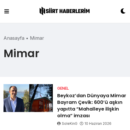
Skip
to
content
Anasayfa
•
Mimar
Mimar
GENEL
Beykoz’dan Dünyaya Mimar
Bayram Çevik: 600’ü aşkın
yapıtta “Mahalleye ilişkin
olma” imzası
SoleKinG
10 Haziran 2026