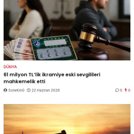
DÜNYA
61 milyon TL’lik ikramiye eski sevgilileri
mahkemelik etti
SoleKinG
22 Haziran 2026
0
8