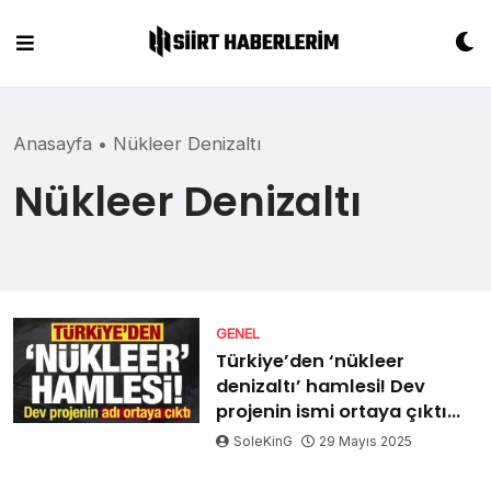
Skip
to
content
Anasayfa
•
Nükleer Denizaltı
Nükleer Denizaltı
GENEL
Türkiye’den ‘nükleer
denizaltı’ hamlesi! Dev
projenin ismi ortaya çıktı…
SoleKinG
29 Mayıs 2025