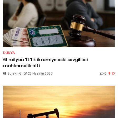
DÜNYA
61 milyon TL’lik ikramiye eski sevgilileri
mahkemelik etti
SoleKinG
22 Haziran 2026
0
10