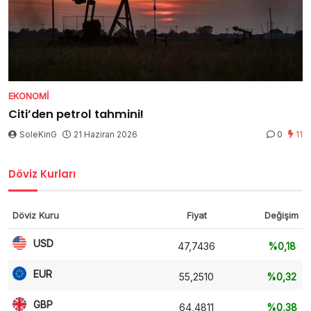
EKONOMI
Citi’den petrol tahmini!
SoleKinG
21 Haziran 2026
0
11
Döviz Kurları
Döviz Kuru
Fiyat
Değişim
USD
47,7436
%0,18
EUR
55,2510
%0,32
GBP
64,4811
%0,38