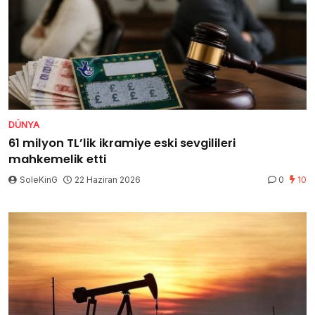
DÜNYA
61 milyon TL’lik ikramiye eski sevgilileri
mahkemelik etti
SoleKinG
22 Haziran 2026
0
10