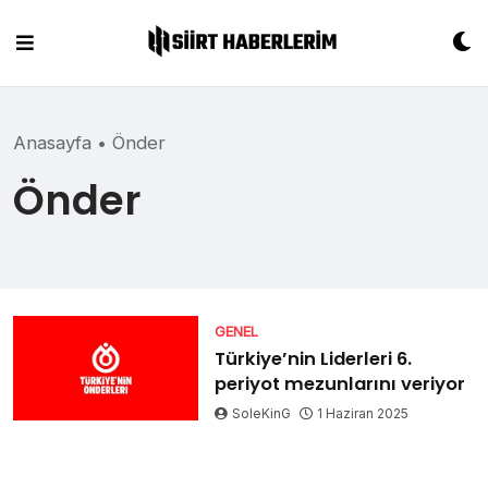
Skip
to
content
Anasayfa
•
Önder
Önder
GENEL
Türkiye’nin Liderleri 6.
periyot mezunlarını veriyor
SoleKinG
1 Haziran 2025