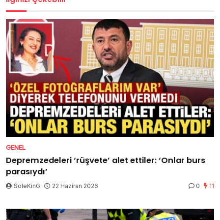
GENEL
Depremzedeleri ‘rüşvete’ alet ettiler: ‘Onlar burs
parasıydı’
SoleKinG
22 Haziran 2026
0
11