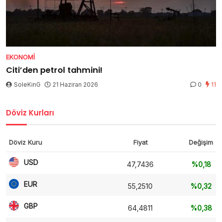
EKONOMI
Citi’den petrol tahmini!
SoleKinG
21 Haziran 2026
0
11
Döviz Kurları
Döviz Kuru
Fiyat
Değişim
USD
47,7436
%0,18
EUR
55,2510
%0,32
GBP
64,4811
%0,38