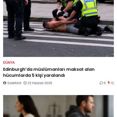
DÜNYA
Edinburgh’da müslümanları maksat alan
hücumlarda 5 kişi yaralandı
SoleKinG
22 Haziran 2026
0
12