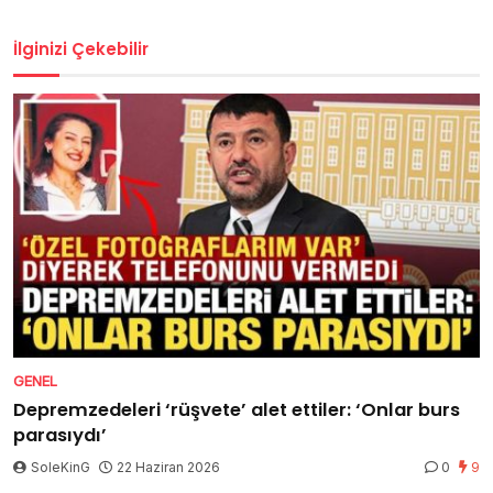
İlginizi Çekebilir
GENEL
Depremzedeleri ‘rüşvete’ alet ettiler: ‘Onlar burs
parasıydı’
SoleKinG
22 Haziran 2026
0
9