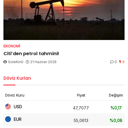
EKONOMI
Citi’den petrol tahmini!
SoleKinG
21 Haziran 2026
0
9
Döviz Kurları
Döviz Kuru
Fiyat
Değişim
USD
47,7077
%0,17
EUR
55,0613
%0,08