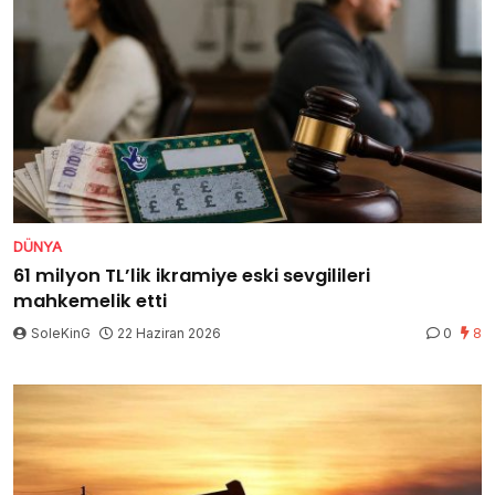
DÜNYA
61 milyon TL’lik ikramiye eski sevgilileri
mahkemelik etti
SoleKinG
22 Haziran 2026
0
8