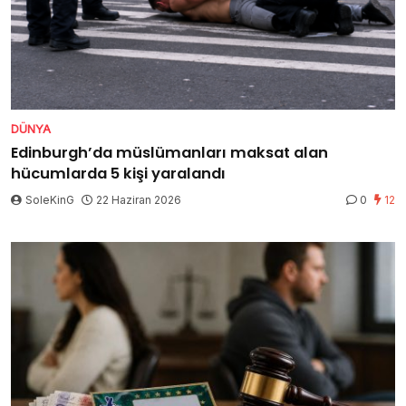
DÜNYA
Edinburgh’da müslümanları maksat alan
hücumlarda 5 kişi yaralandı
SoleKinG
22 Haziran 2026
0
12