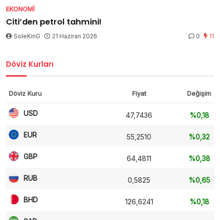
EKONOMI
Citi’den petrol tahmini!
SoleKinG
21 Haziran 2026
0
11
Döviz Kurları
Döviz Kuru
Fiyat
Değişim
USD
47,7436
%0,18
EUR
55,2510
%0,32
GBP
64,4811
%0,38
RUB
0,5825
%0,65
BHD
126,6241
%0,18