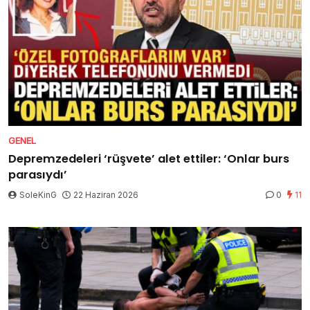
GENEL
Depremzedeleri ‘rüşvete’ alet ettiler: ‘Onlar burs
parasıydı’
SoleKinG
22 Haziran 2026
0
11