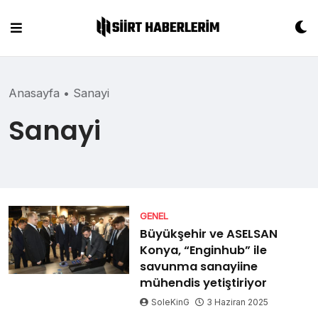
Skip
to
content
Anasayfa
•
Sanayi
Sanayi
GENEL
Büyükşehir ve ASELSAN
Konya, “Enginhub” ile
savunma sanayiine
mühendis yetiştiriyor
SoleKinG
3 Haziran 2025