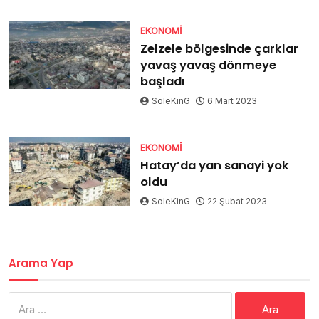
EKONOMI
Zelzele bölgesinde çarklar
yavaş yavaş dönmeye
başladı
SoleKinG
6 Mart 2023
EKONOMI
Hatay’da yan sanayi yok
oldu
SoleKinG
22 Şubat 2023
Arama Yap
Arama: