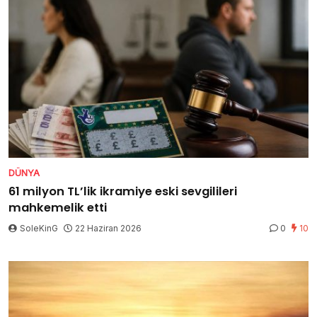
DÜNYA
61 milyon TL’lik ikramiye eski sevgilileri
mahkemelik etti
SoleKinG
22 Haziran 2026
0
10