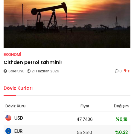
EKONOMI
Citi’den petrol tahmini!
SoleKinG
21 Haziran 2026
0
11
Döviz Kurları
Döviz Kuru
Fiyat
Değişim
USD
47,7436
%0,18
EUR
55,2510
%0,32