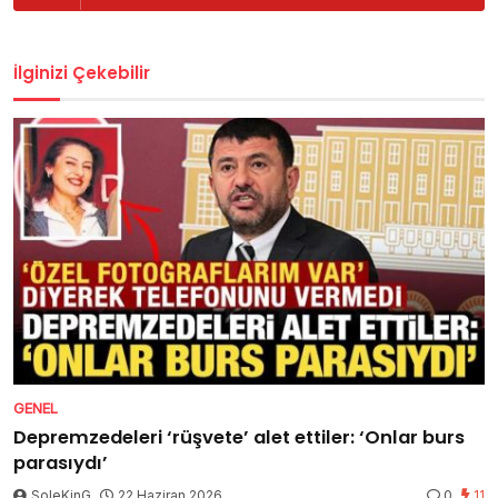
İlginizi Çekebilir
GENEL
Depremzedeleri ‘rüşvete’ alet ettiler: ‘Onlar burs
parasıydı’
SoleKinG
22 Haziran 2026
0
11