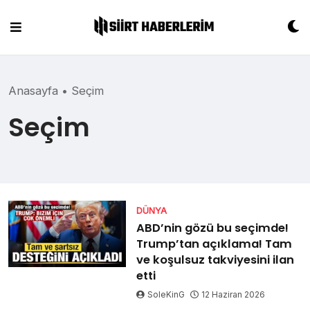
Skip
to
content
Anasayfa
•
Seçim
Seçim
DÜNYA
ABD’nin gözü bu seçimde!
Trump’tan açıklama! Tam
ve koşulsuz takviyesini ilan
etti
SoleKinG
12 Haziran 2026