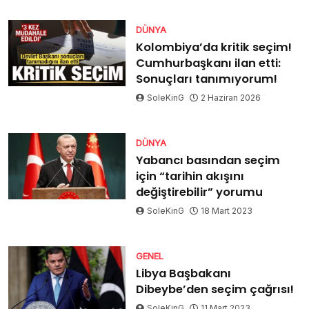
DÜNYA
Kolombiya’da kritik seçim!
Cumhurbaşkanı ilan etti:
Sonuçları tanımıyorum!
SoleKinG
2 Haziran 2026
DÜNYA
Yabancı basından seçim
için “tarihin akışını
değiştirebilir” yorumu
SoleKinG
18 Mart 2023
GENEL
Libya Başbakanı
Dibeybe’den seçim çağrısı!
SoleKinG
11 Mart 2023