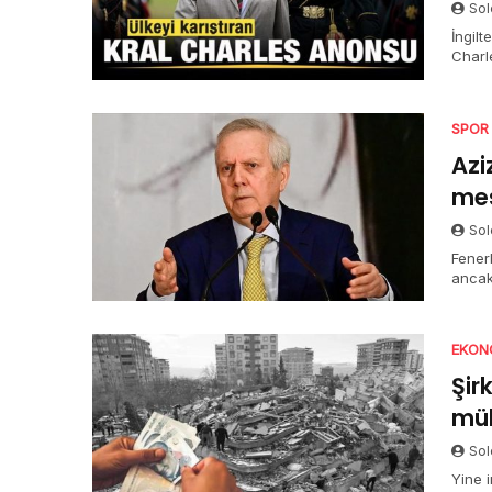
Sol
İngilt
Charle
Olayın akabind
dinley
SPOR
Azi
mes
Sol
Fener
ancak
Lütfe
EKON
Şir
mük
Sol
Yine i