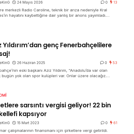
eKinG
24 Mayıs 2026
0
13
ere merkezli Radio Caroline, teknik bir arıza nedeniyle Kral
s’ın hayatını kaybettiğine dair yanlış bir anons yayımladı.
e yayın apar topar kesildi. İstasyon idaresi
icilerden özür diledi.
z Yıldırım’dan genç Fenerbahçelilere
aj!
eKinG
26 Haziran 2025
0
53
bahçe’nin eski başkanı Aziz Yıldırım, “Anadolu’da var olan
 bugün yok olan spor kulüpleri var. Onlar üzere olacağız.
n Fenerbahçe’ye sahip çıkın” dedi.
OMI
ketlere sarsıntı vergisi geliyor! 22 bin
ellefi kapsıyor
eKinG
15 Mart 2023
0
61
mar çalışmalarının finansmanı için şirketlere vergi getirildi.