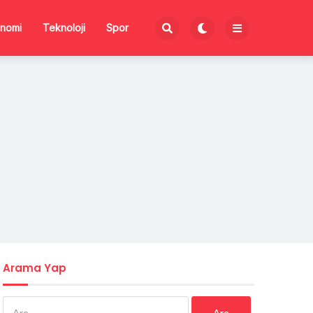
nomi
Teknoloji
Spor
Arama Yap
Arama: