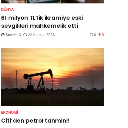
DÜNYA
61 milyon TL’lik ikramiye eski
sevgilileri mahkemelik etti
SoleKinG
22 Haziran 2026
0
8
EKONOMI
Citi’den petrol tahmini!