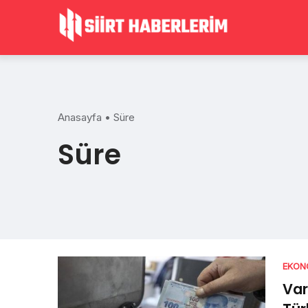
Skip
to
content
Anasayfa
•
Süre
Süre
EKON
Var