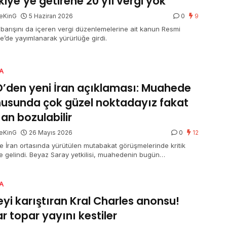
kiye’ye getirene 20 yıl vergi yok
eKinG
5 Haziran 2026
0
9
k barışını da içeren vergi düzenlemelerine ait kanun Resmi
e’de yayımlanarak yürürlüğe girdi.
A
’den yeni İran açıklaması: Muahede
usunda çok güzel noktadayız fakat
 an bozulabilir
eKinG
26 Mayıs 2026
0
12
le İran ortasında yürütülen mutabakat görüşmelerinde kritik
e gelindi. Beyaz Saray yetkilisi, muahedenin bugün
anmasının beklenmediğini lakin sürecin olumlu ilerlediğini
dı. Yetkili, “Çok yeterli bir noktadayız lakin muahedenin
bilmesi ihtimali hala var” tabirlerini kullanarak temkinli ileti
A
. Tarafların Hürmüz Boğazı’nın tekrar açılması konusunda
eyi karıştıran Kral Charles anonsu!
tığı sav edilirken, Donald Trump ise müzakerelerin sürdüğünü
tabakatın şimdi tamamlanmadığını söyledi.
r topar yayını kestiler