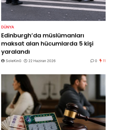
DÜNYA
Edinburgh’da müslümanları
maksat alan hücumlarda 5 kişi
yaralandı
SoleKinG
22 Haziran 2026
0
11