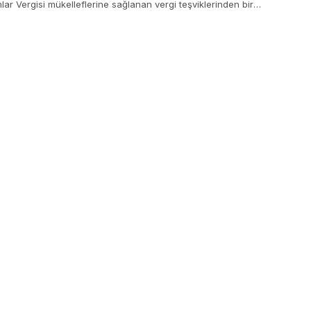
lar Vergisi mükelleflerine sağlanan vergi teşviklerinden bir
a mahsus yüzde 10 kesinti yapılacak. Düzenlemeden 22 bin
lar vergisi mükellefi etkilenecek.