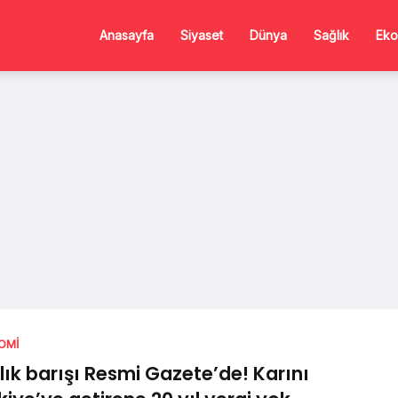
Anasayfa
Siyaset
Dünya
Sağlık
Eko
OMI
lık barışı Resmi Gazete’de! Karını