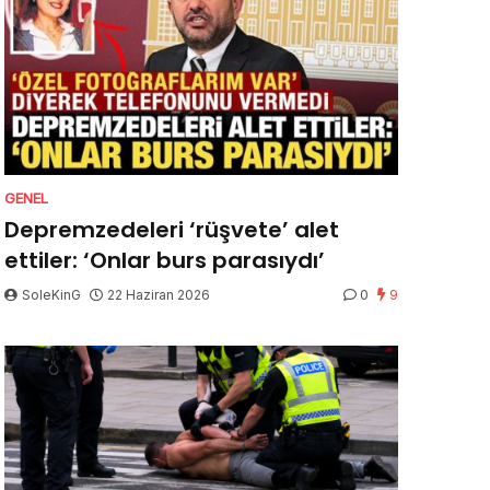
GENEL
Depremzedeleri ‘rüşvete’ alet
ettiler: ‘Onlar burs parasıydı’
SoleKinG
22 Haziran 2026
0
9