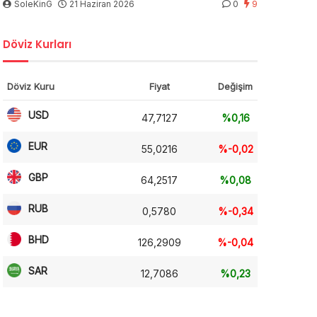
SoleKinG
21 Haziran 2026
0
9
Döviz Kurları
Döviz Kuru
Fiyat
Değişim
USD
47,7127
%0,16
EUR
55,0216
%-0,02
GBP
64,2517
%0,08
RUB
0,5780
%-0,34
BHD
126,2909
%-0,04
SAR
12,7086
%0,23