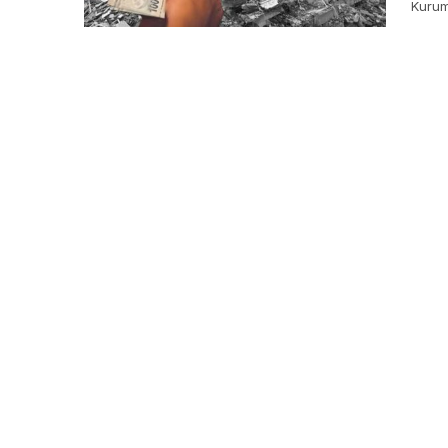
Kurum
defay
kurum