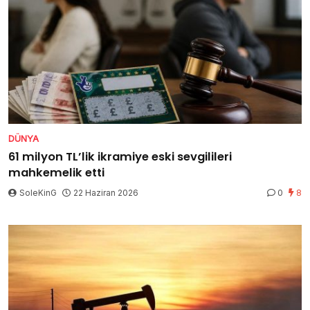
DÜNYA
61 milyon TL’lik ikramiye eski sevgilileri
mahkemelik etti
SoleKinG
22 Haziran 2026
0
8