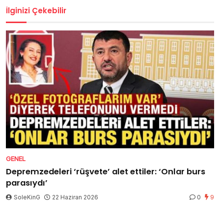
İlginizi Çekebilir
GENEL
Depremzedeleri ‘rüşvete’ alet ettiler: ‘Onlar burs
parasıydı’
SoleKinG
22 Haziran 2026
0
9