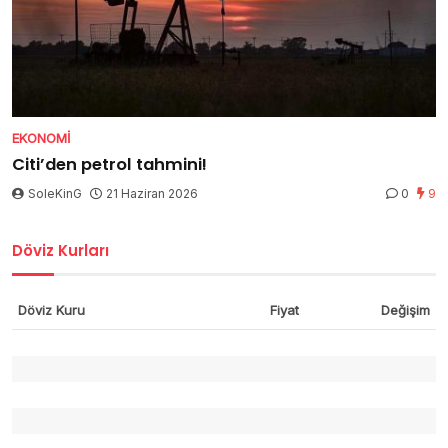
EKONOMI
Citi’den petrol tahmini!
SoleKinG
21 Haziran 2026
0
9
Döviz Kurları
Döviz Kuru
Fiyat
Değişim