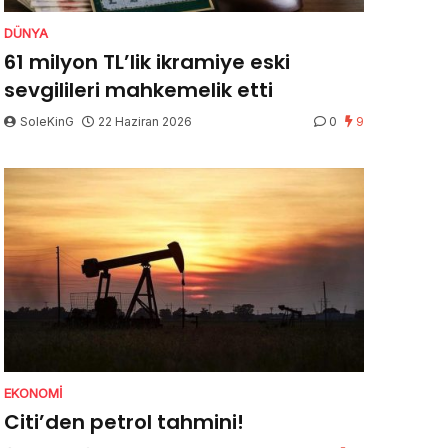
DÜNYA
61 milyon TL’lik ikramiye eski
sevgilileri mahkemelik etti
SoleKinG
22 Haziran 2026
0
9
EKONOMI
Citi’den petrol tahmini!