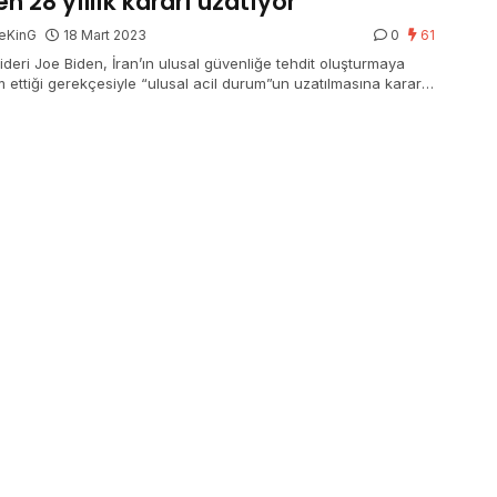
en 28 yıllık kararı uzatıyor
eKinG
18 Mart 2023
0
61
ideri Joe Biden, İran’ın ulusal güvenliğe tehdit oluşturmaya
 ettiği gerekçesiyle “ulusal acil durum”un uzatılmasına karar