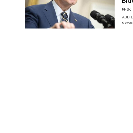
Bid
Sol
ABD L
devam
verdi.