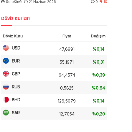
SoleKinG
21 Haziran 2026
0
10
Döviz Kurları
Döviz Kuru
Fiyat
Değişim
USD
47,6991
%0,14
EUR
55,1971
%0,31
GBP
64,4574
%0,39
RUB
0,5825
%0,64
BHD
126,5079
%0,14
SAR
12,7054
%0,20