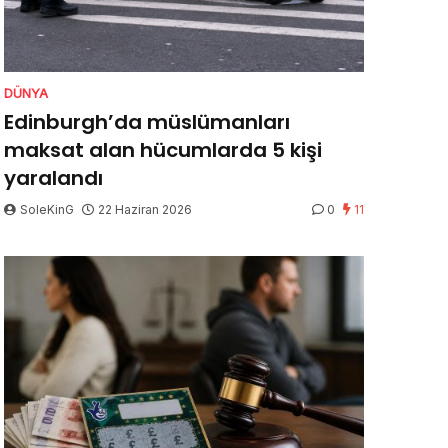
DÜNYA
Edinburgh’da müslümanları
maksat alan hücumlarda 5 kişi
yaralandı
SoleKinG
22 Haziran 2026
0
11