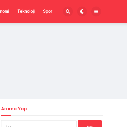
nomi
Teknoloji
Spor
Arama Yap
Arama: