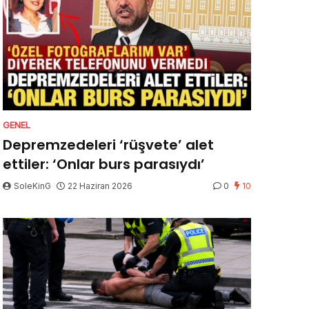
GENEL
Depremzedeleri ‘rüşvete’ alet
ettiler: ‘Onlar burs parasıydı’
SoleKinG
22 Haziran 2026
0
10