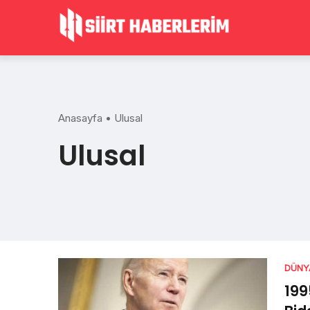
Skip
to
content
Anasayfa
•
Ulusal
Ulusal
DÜNY
199