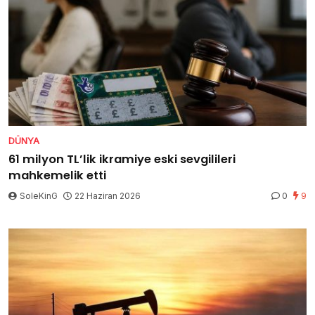
DÜNYA
61 milyon TL’lik ikramiye eski sevgilileri
mahkemelik etti
SoleKinG
22 Haziran 2026
0
9