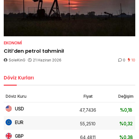
EKONOMI
Citi’den petrol tahmini!
SoleKinG
21 Haziran 2026
0
10
Döviz Kurları
Döviz Kuru
Fiyat
Değişim
USD
47,7436
%0,18
EUR
55,2510
%0,32
GBP
64,4811
%0,38