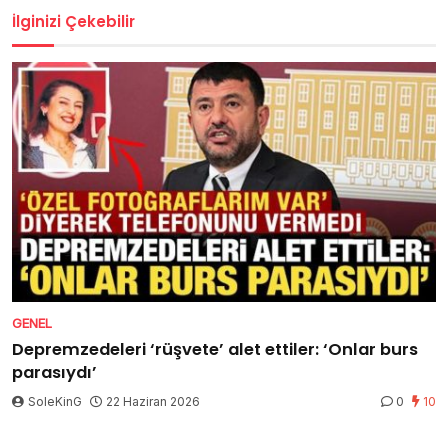
İlginizi Çekebilir
GENEL
Depremzedeleri ‘rüşvete’ alet ettiler: ‘Onlar burs
parasıydı’
SoleKinG
22 Haziran 2026
0
10