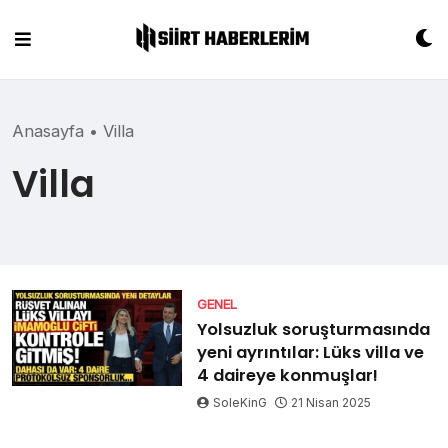
Skip
to
content
Anasayfa
•
Villa
Villa
GENEL
Yolsuzluk soruşturmasında
yeni ayrıntılar: Lüks villa ve
4 daireye konmuşlar!
SoleKinG
21 Nisan 2025