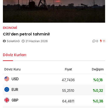
EKONOMI
Citi’den petrol tahmini!
SoleKinG
21 Haziran 2026
0
11
Döviz Kurları
Döviz Kuru
Fiyat
Değişim
USD
47,7436
%0,18
EUR
55,2510
%0,32
GBP
64,4811
%0,38