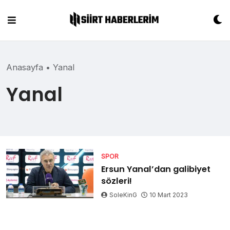
Skip
to
content
Anasayfa
•
Yanal
Yanal
SPOR
Ersun Yanal’dan galibiyet
sözleri!
SoleKinG
10 Mart 2023