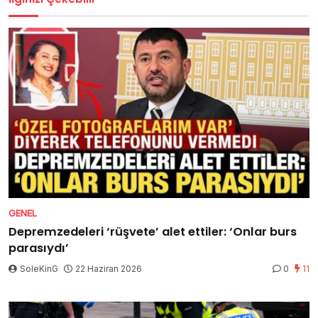
GENEL
Depremzedeleri ‘rüşvete’ alet ettiler: ‘Onlar burs
parasıydı’
SoleKinG
22 Haziran 2026
0
11