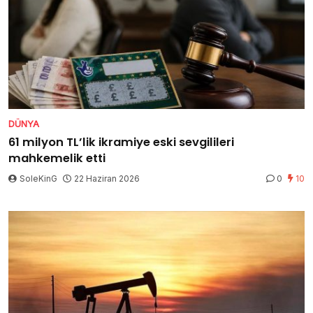
DÜNYA
61 milyon TL’lik ikramiye eski sevgilileri
mahkemelik etti
SoleKinG
22 Haziran 2026
0
10