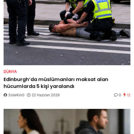
DÜNYA
Edinburgh’da müslümanları maksat alan
hücumlarda 5 kişi yaralandı
SoleKinG
22 Haziran 2026
0
12