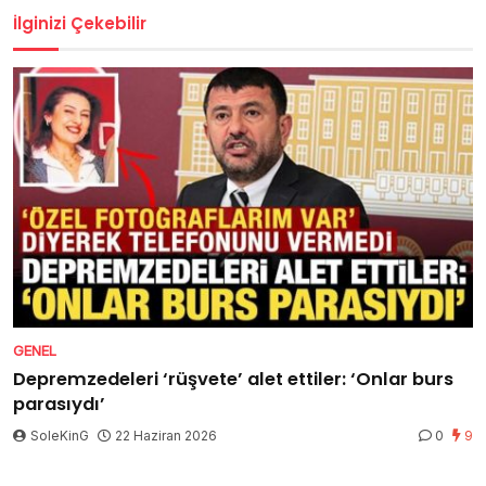
İlginizi Çekebilir
GENEL
Depremzedeleri ‘rüşvete’ alet ettiler: ‘Onlar burs
parasıydı’
SoleKinG
22 Haziran 2026
0
9