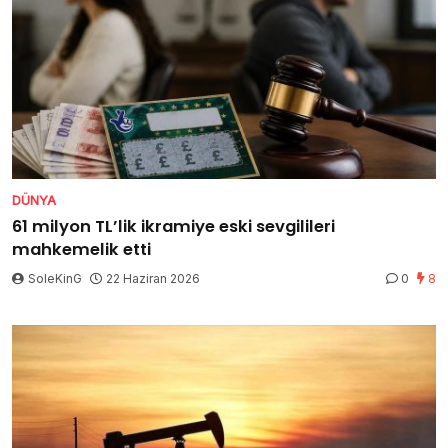
DÜNYA
61 milyon TL’lik ikramiye eski sevgilileri
mahkemelik etti
SoleKinG
22 Haziran 2026
0
8