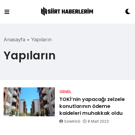
Skip
to
content
Anasayfa
•
Yapıların
Yapıların
GENEL
TOKİ’nin yapacağı zelzele
konutlarının ödeme
kaideleri muhakkak oldu
SoleKinG
8 Mart 2023