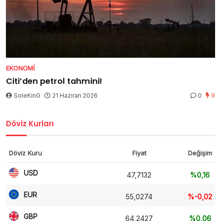
EKONOMI
Citi’den petrol tahmini!
SoleKinG
21 Haziran 2026
0
9
Döviz Kurları
Döviz Kuru
Fiyat
Değişim
USD
47,7132
%0,16
EUR
55,0274
%-0,02
GBP
64,2427
%0,06