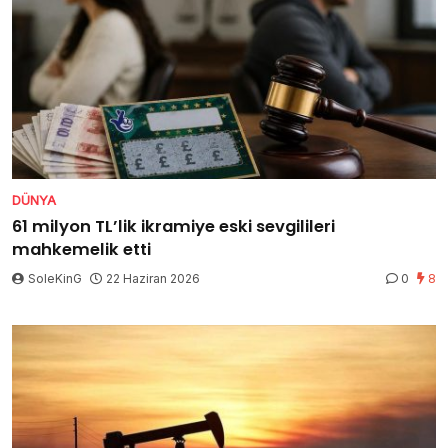
DÜNYA
61 milyon TL’lik ikramiye eski sevgilileri
mahkemelik etti
SoleKinG
22 Haziran 2026
0
8