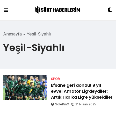
Skip
to
content
Anasayfa
•
Yeşil-Siyahlı
Yeşil-Siyahlı
SPOR
Efsane geri döndü! 9 yıl
evvel Amatör Lig’deydiler:
Artık Harika Lig’e yükseldiler
SoleKinG
21 Nisan 2025