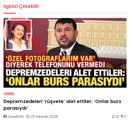
İlginizi Çekebilir
GENEL
Depremzedeleri ‘rüşvete’ alet ettiler: ‘Onlar burs
parasıydı’
SoleKinG
22 Haziran 2026
0
9