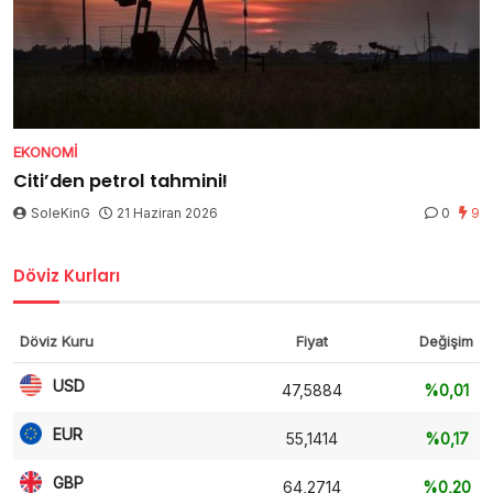
EKONOMI
Citi’den petrol tahmini!
SoleKinG
21 Haziran 2026
0
9
Döviz Kurları
Döviz Kuru
Fiyat
Değişim
USD
47,5884
%0,01
EUR
55,1414
%0,17
GBP
64,2714
%0,20