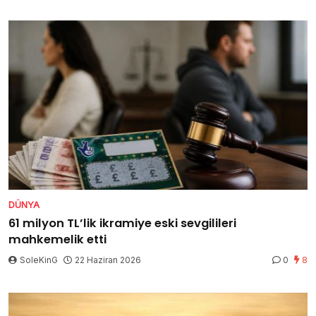
DÜNYA
61 milyon TL’lik ikramiye eski sevgilileri
mahkemelik etti
SoleKinG
22 Haziran 2026
0
8