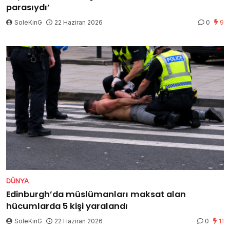
parasıydı’
SoleKinG
22 Haziran 2026
0
9
DÜNYA
Edinburgh’da müslümanları maksat alan
hücumlarda 5 kişi yaralandı
SoleKinG
22 Haziran 2026
0
11