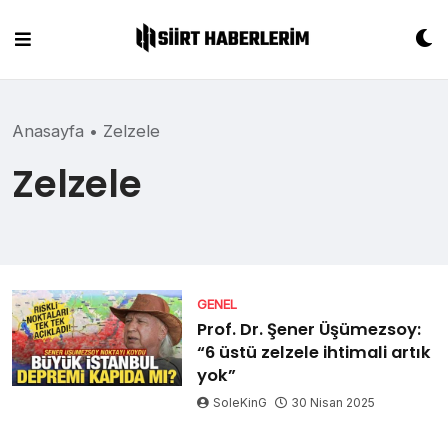
Skip
to
content
Anasayfa
•
Zelzele
Zelzele
GENEL
Prof. Dr. Şener Üşümezsoy:
“6 üstü zelzele ihtimali artık
yok”
SoleKinG
30 Nisan 2025