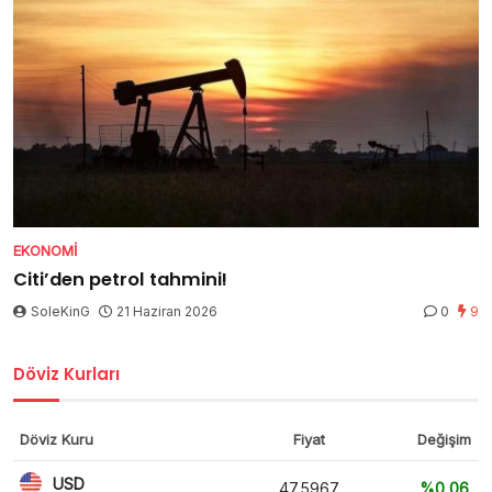
EKONOMI
Citi’den petrol tahmini!
SoleKinG
21 Haziran 2026
0
9
Döviz Kurları
Döviz Kuru
Fiyat
Değişim
USD
47,5967
%0,06