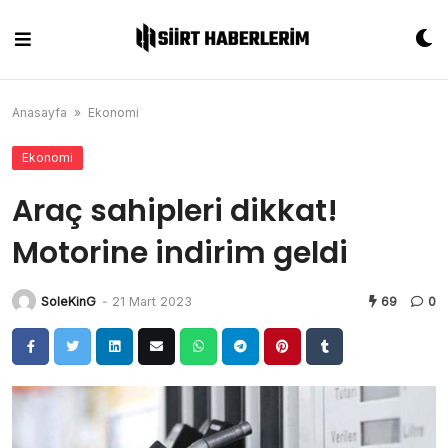
Skip
to
content
Anasayfa
»
Ekonomi
Ekonomi
Araç sahipleri dikkat!
Motorine indirim geldi
SoleKinG
-
21 Mart 2023
69
0