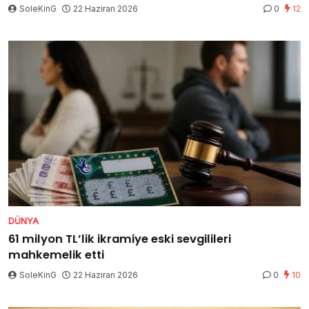
SoleKinG
22 Haziran 2026
0
12
DÜNYA
61 milyon TL’lik ikramiye eski sevgilileri
mahkemelik etti
SoleKinG
22 Haziran 2026
0
10