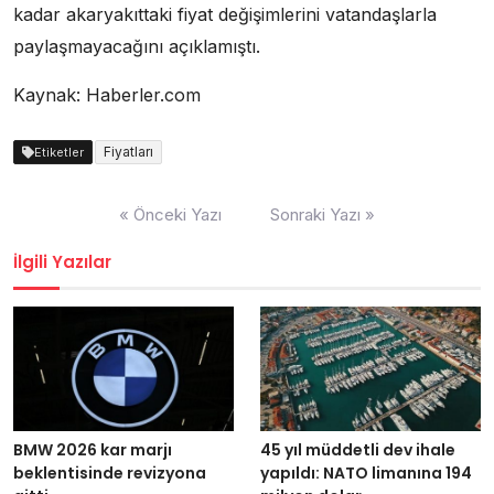
kadar akaryakıttaki fiyat değişimlerini vatandaşlarla
paylaşmayacağını açıklamıştı.
Kaynak: Haberler.com
Fiyatları
Etiketler
Yazı
« Önceki Yazı
Sonraki Yazı »
dolaşımı
İlgili Yazılar
BMW 2026 kar marjı
45 yıl müddetli dev ihale
beklentisinde revizyona
yapıldı: NATO limanına 194