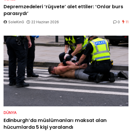
Depremzedeleri ‘rüşvete’ alet ettiler: ‘Onlar burs
parasıydı’
SoleKinG
22 Haziran 2026
0
11
DÜNYA
Edinburgh’da müslümanları maksat alan
hücumlarda 5 kişi yaralandı