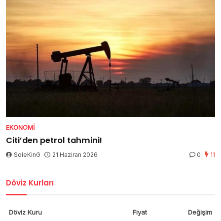
EKONOMI
Citi’den petrol tahmini!
SoleKinG
21 Haziran 2026
0
11
Döviz Kurları
Döviz Kuru
Fiyat
Değişim