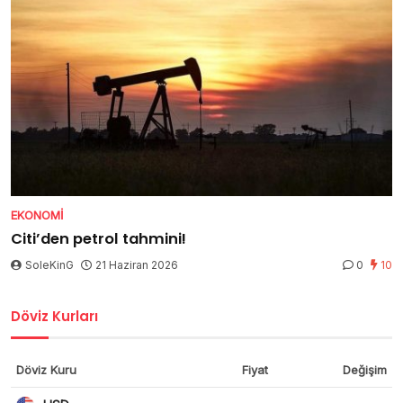
EKONOMI
Citi’den petrol tahmini!
SoleKinG
21 Haziran 2026
0
10
Döviz Kurları
Döviz Kuru
Fiyat
Değişim