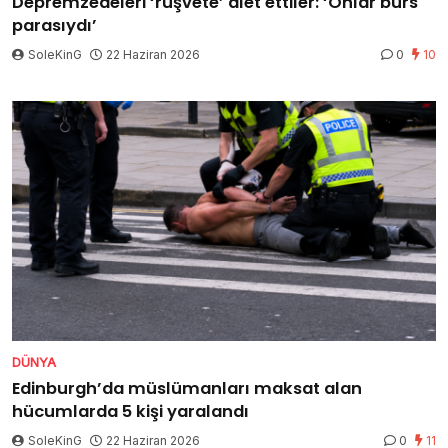
Depremzedeleri ‘rüşvete’ alet ettiler: ‘Onlar burs
parasıydı’
SoleKinG
22 Haziran 2026
0
10
DÜNYA
Edinburgh’da müslümanları maksat alan
hücumlarda 5 kişi yaralandı
SoleKinG
22 Haziran 2026
0
11