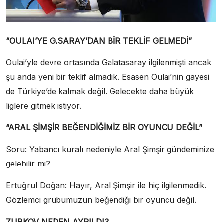
“OULAI’YE G.SARAY’DAN BİR TEKLİF GELMEDİ”
Oulai’yle devre ortasında Galatasaray ilgilenmişti ancak
şu anda yeni bir teklif almadık. Esasen Oulai’nin gayesi
de Türkiye’de kalmak değil. Gelecekte daha büyük
liglere gitmek istiyor.
“ARAL ŞİMŞİR BEĞENDİĞİMİZ BİR OYUNCU DEĞİL”
Soru: Yabancı kuralı nedeniyle Aral Şimşir gündeminize
gelebilir mi?
Ertuğrul Doğan: Hayır, Aral Şimşir ile hiç ilgilenmedik.
Gözlemci grubumuzun beğendiği bir oyuncu değil.
ZUBKOV NEDEN AYRILDI?