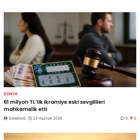
DÜNYA
61 milyon TL’lik ikramiye eski sevgilileri
mahkemelik etti
SoleKinG
22 Haziran 2026
0
9