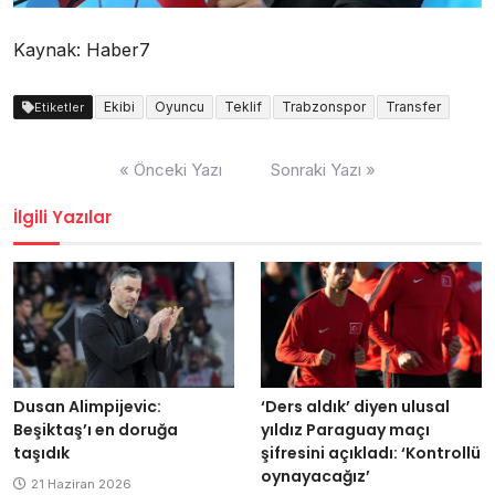
Kaynak: Haber7
Ekibi
Oyuncu
Teklif
Trabzonspor
Transfer
Etiketler
Yazı
« Önceki Yazı
Sonraki Yazı »
dolaşımı
İlgili Yazılar
Dusan Alimpijevic:
‘Ders aldık’ diyen ulusal
Beşiktaş’ı en doruğa
yıldız Paraguay maçı
taşıdık
şifresini açıkladı: ‘Kontrollü
oynayacağız’
21 Haziran 2026