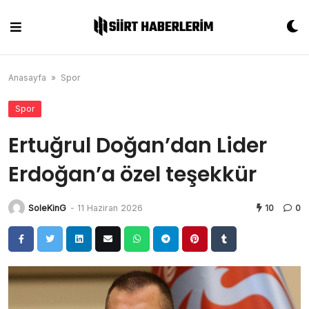
Skip
to
content
Anasayfa
»
Spor
Spor
Ertuğrul Doğan’dan Lider
Erdoğan’a özel teşekkür
SoleKinG
-
11 Haziran 2026
10
0